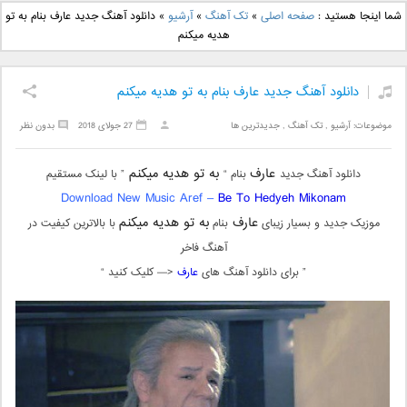
دانلود آهنگ جدید بهنام
دانلود آهنگ جدید علی
شما اینجا هستید :
صفحه اصلی
»
تک آهنگ
»
آرشیو
»
دانلود آهنگ جدید عارف بنام به تو
بانی بنام قرص قمر 2
یاسینی بنام دورترین نزدیک
هدیه میکنم
دانلود آهنگ جدید عارف بنام به تو هدیه میکنم
موضوعات:
آرشیو
,
تک آهنگ
,
جدیدترین ها
27 جولای 2018
بدون نظر
عارف
به تو هدیه میکنم
دانلود آهنگ جدید
بنام “
” با لینک مستقیم
Download New Music Aref –
Be To Hedyeh Mikonam
عارف
به تو هدیه میکنم
موزیک جدید و بسیار زیبای
بنام
با بالاترین کیفیت در
آهنگ فاخر
” برای دانلود آهنگ های
عارف
<— کلیک کنید “