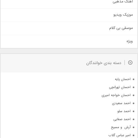
آهنگ مذهبی
حماسی
اذری
موزیک ویدیو
سنتی
اهنگ بندرعباسی
موسقی بی کلام
تیتراژ
ویژه
دمو
مذهبی
به زودی
دسته بندی خوانندگان
جدیدترین ها
آرشیو
احسان پایه
احسان تهرانچی
احسان خواجه امیری
احمد سعیدی
احمد سلو
احمد صفایی
آرش  و مسیح
امیر عباس گلاب