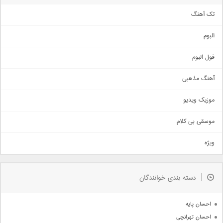
تک آهنگ
آهنگ شاد
البوم
غمگین
اجتماعی
فول البوم
آهنگ عاشقانه
آهنگ مذهبی
حماسی
اذری
موزیک ویدیو
سنتی
اهنگ بندرعباسی
موسقی بی کلام
تیتراژ
ویژه
دمو
مذهبی
به زودی
دسته بندی خوانندگان
جدیدترین ها
آرشیو
احسان پایه
احسان تهرانچی