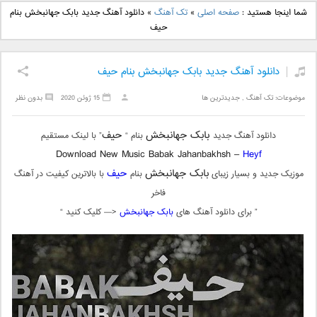
دانلود آهنگ جدید بهنام
دانلود آهنگ جدید علی
شما اینجا هستید :
صفحه اصلی
»
تک آهنگ
»
دانلود آهنگ جدید بابک جهانبخش بنام
بانی بنام قرص قمر 2
یاسینی بنام دورترین نزدیک
حیف
دانلود آهنگ جدید بابک جهانبخش بنام حیف
موضوعات:
تک آهنگ
,
جدیدترین ها
15 ژوئن 2020
بدون نظر
بابک جهانبخش
حیف
دانلود آهنگ جدید
بنام “
” با لینک مستقیم
Download New Music Babak Jahanbakhsh –
Heyf
بابک جهانبخش
حیف
موزیک جدید و بسیار زیبای
بنام
با بالاترین کیفیت در آهنگ
فاخر
” برای دانلود آهنگ های
بابک جهانبخش
<— کلیک کنید “