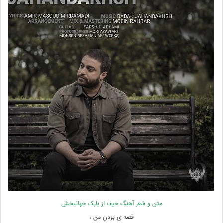
متن و شعر آهنگ حیف از بابک جهانبخش
قصه ی بودنِ من ،