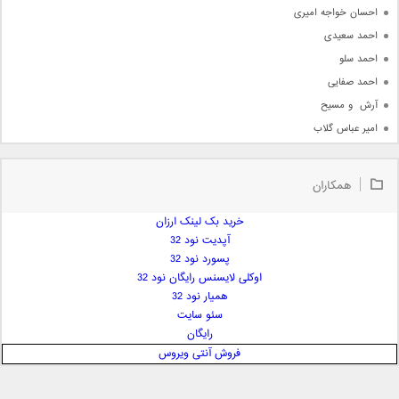
احسان خواجه امیری
احمد سعیدی
احمد سلو
احمد صفایی
آرش  و مسیح
امیر عباس گلاب
امیر عظیمی
امیر علی
همکاران
امیر فرجام
امیر مسعود
خرید بک لینک ارزان
آپدیت نود 32
امیر وکیلی
پسورد نود 32
امیر یگانه
اوکلی لایسنس رایگان نود 32
امین حبیبی
همیار نود 32
امین رستمی
سئو سایت
رایگان
امین فیاض
فروش آنتی ویروس
ایمان غلامی
ایمان فلاح