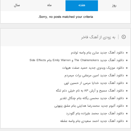
روز
هفته
ماه
سال
Sorry, no posts matched your criteria.
به زودی از آهنگ فاخر
دانلود آهنگ جدید سارن بنام واسه تولدم
دانلود آهنگ جدید The Chainsmokers و Emily Warren بنام Side Effects
دانلود موزیک ویدوی جدید حمید صفت هیهات
دانلود آهنگ جدید امین مرعشی برات میمردم
دانلود آهنگ جدید خدایا مرسی از حسین تهی
دانلود آهنگ مسیح و آرش AP به نام خیلی دلم تنگه
دانلود آهنگ جدید محسن یگانه بنام چنگال تقدیر
دانلود آلبوم جدید محمدرضا هدایتی بنام عشق پنهونی
دانلود آهنگ جدید محمد علیزاده بنام گلودرد
دانلود آهنگ جدید احمد سعیدی بنام واسه عشقه