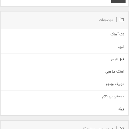
موضوعات
تک آهنگ
آهنگ شاد
البوم
غمگین
اجتماعی
فول البوم
آهنگ عاشقانه
آهنگ مذهبی
حماسی
اذری
موزیک ویدیو
سنتی
اهنگ بندرعباسی
موسقی بی کلام
تیتراژ
ویژه
دمو
مذهبی
به زودی