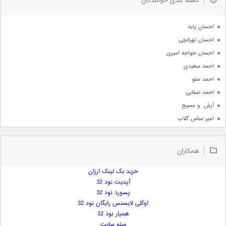
دسته بندی خوانندگان
جدیدترین ها
آرشیو
احسان پایه
احسان تهرانچی
احسان خواجه امیری
احمد سعیدی
احمد سلو
احمد صفایی
آرش  و مسیح
امیر عباس گلاب
امیر عظیمی
امیر علی
همکاران
امیر فرجام
امیر مسعود
خرید بک لینک ارزان
آپدیت نود 32
امیر وکیلی
پسورد نود 32
امیر یگانه
اوکلی لایسنس رایگان نود 32
امین حبیبی
همیار نود 32
امین رستمی
سئو سایت