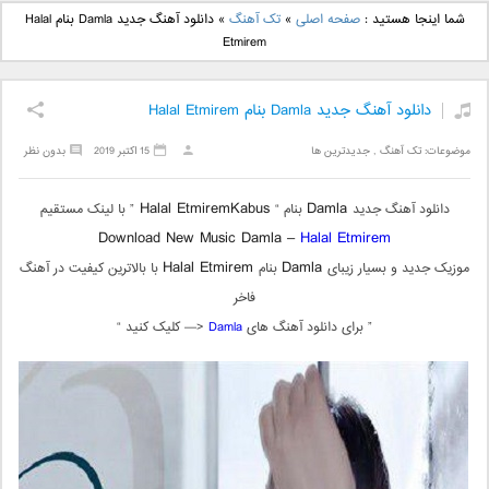
دانلود آهنگ جدید بهنام
دانلود آهنگ جدید علی
شما اینجا هستید :
صفحه اصلی
»
تک آهنگ
»
دانلود آهنگ جدید Damla بنام Halal
بانی بنام قرص قمر 2
یاسینی بنام دورترین نزدیک
Etmirem
دانلود آهنگ جدید Damla بنام Halal Etmirem
موضوعات:
تک آهنگ
,
جدیدترین ها
15 اکتبر 2019
بدون نظر
Halal EtmiremKabus
Damla
دانلود آهنگ جدید
بنام “
” با لینک مستقیم
Download New Music Damla –
Halal Etmirem
Halal Etmirem
Damla
موزیک جدید و بسیار زیبای
بنام
با بالاترین کیفیت در آهنگ
فاخر
” برای دانلود آهنگ های
Damla
<— کلیک کنید “