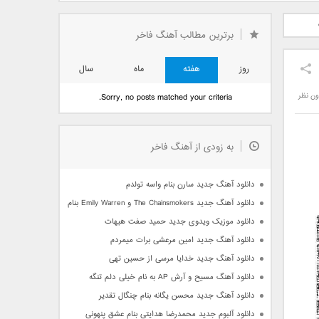
دید فرزاد
دانلود آهنگ جدید بهنام
دانلود آهنگ جدید علی
 آتیش
بانی بنام قرص قمر 2
یاسینی بنام دورترین نزدیک
برترین مطالب آهنگ فاخر
روز
هفته
ماه
سال
ون نظر
Sorry, no posts matched your criteria.
به زودی از آهنگ فاخر
دانلود آهنگ جدید سارن بنام واسه تولدم
دانلود آهنگ جدید The Chainsmokers و Emily Warren بنام Side Effects
دانلود موزیک ویدوی جدید حمید صفت هیهات
دانلود آهنگ جدید امین مرعشی برات میمردم
دانلود آهنگ جدید خدایا مرسی از حسین تهی
دانلود آهنگ مسیح و آرش AP به نام خیلی دلم تنگه
دانلود آهنگ جدید محسن یگانه بنام چنگال تقدیر
دانلود آلبوم جدید محمدرضا هدایتی بنام عشق پنهونی