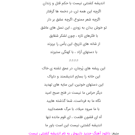
اندیشه کشتنی نیست با حکم قتل و زندان
اگرچه این همه تن، در دخمه ها گرفتار
اگرچه شعر ممنوع، اگرچه عشق بر دار
تو خوش بدان به زودی ، این نسل های عاشق
با فکرهای تازه ، چون لشکر شقایق
از شانه های تاریخ، این یأس را بریزند
با دستهای آزاد ، با کهنگی ستیزند
♫♫♫♫
این ریشه های پُرجان، در عمق تشنه ی خاک
این خانه را بسازم اندیشمند و دلپاک
این دستهای خونین، این سایه های تهدید
دیگر حراس ما نیست در فتح صبح امید
نگاه ما به فرداست، شما گذشته هایید
با ما سرود میلاد، با مرگ همصدایید
آه ای قشون ظلمت ، ای قوم مانده تنها
اندیشه کشتنی نیست این است باور ما
منبع:
دانلود آهنگ جدید داریوش به نام اندیشه کشتنی نیست