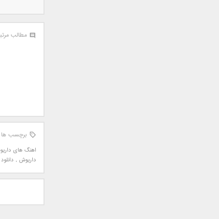
سامان جلیلی
سعید شهروز
سعید مدرس
مطالب مرتب
سیامک عباسی
سیاوش قمصری
سیروان خسروی
سینا بهداد
سینا حجازی
سینا سرلک
شاهین جمشیدپور
شهاب رمضان
برچسب ها
شهرام شکوهی
اهنگ های داری
علی ارشدی
داریوش
,
دانلود دا
علی اصحابی
علی بابا
علی باقری
علی پیشتاز