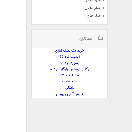
امین فیاض
ایمان غلامی
ایمان فلاح
بابک جهانبخش
بابک رادمنش
همکاران
بابک مافی
باراد
خرید بک لینک ارزان
بنیامین بهادری
آپدیت نود 32
بهراد شهریاری
پسورد نود 32
اوکلی لایسنس رایگان نود 32
بهنام صفوی
همیار نود 32
بهنام علمشاهی
سئو سایت
 پارسا صدیق
رایگان
پارسا چیلیک
فروش آنتی ویروس
پازل بند
پویا
پویا سالکی
پویان
پیمان زارعی