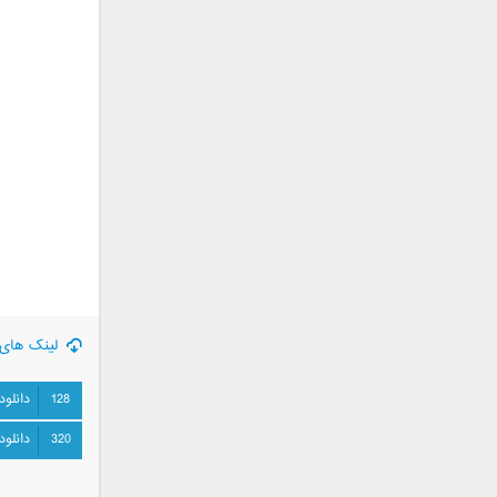
جمشید
حامد پهلان
حامد زمانی
حامد محضرنیا
حبیب
حسین توکلی
حمید اصغری
حمید طالب زاده
حمید عسکری
رامین بی باک
رستاک
رضا شیری
لینک های 
رضا صادقی
رضا یزدانی
128
دانلود
روزبه نعمت الهی
320
دانلود
زانیار خسروی
سالار عقیلی