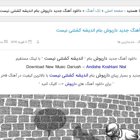
نگ جدید رضا
دانلود آهنگ جدید علی
دانلود آهنگ جدید مهدی
دانلود آهنگ ج
ا هستید :
صفحه اصلی
»
تک آهنگ
»
دانلود آهنگ جدید داریوش بنام اندیشه کشتنی نیست
بنام نگار
لهراسبی بنام صورت
یراحی بنام اسرار
فرزین بنام
 آهنگ جدید داریوش بنام اندیشه کشتنی نیست
گ
,
جدیدترین ها
2 فوریه 2018
بد
داریوش
اندیشه کشتنی نیست
دانلود آهنگ جدید
بنام “
” با لینک مستقیم
Download New Music Dariush –
Andishe Koshtani Nist
داریوش
اندیشه کشتنی نیست
دید و بسیار زیبای
بنام
با بالاترین کیفیت در آهنگ فاخر
” برای دانلود آهنگ های
داریوش
<— کلیک کنید “