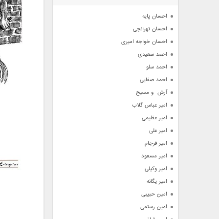
آرشیو
احسان پایه
احسان تهرانچی
احسان خواجه امیری
احمد سعیدی
احمد سلو
احمد صفایی
آرش  و مسیح
امیر عباس گلاب
امیر عظیمی
امیر علی
امیر فرجام
امیر مسعود
امیر وکیلی
امیر یگانه
امین حبیبی
امین رستمی