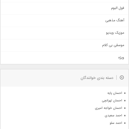
غمگین
اجتماعی
فول البوم
آهنگ عاشقانه
آهنگ مذهبی
حماسی
اذری
موزیک ویدیو
سنتی
اهنگ بندرعباسی
موسقی بی کلام
تیتراژ
ویژه
دمو
مذهبی
به زودی
دسته بندی خوانندگان
جدیدترین ها
آرشیو
احسان پایه
احسان تهرانچی
احسان خواجه امیری
احمد سعیدی
احمد سلو