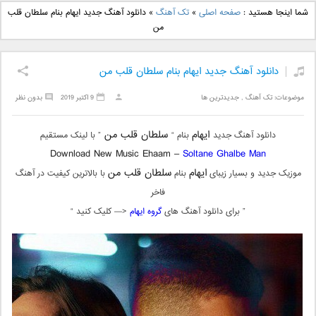
دانلود آهنگ جدید بهنام
دانلود آهنگ جدید علی
شما اینجا هستید :
صفحه اصلی
»
تک آهنگ
»
دانلود آهنگ جدید ایهام بنام سلطان قلب
بانی بنام قرص قمر 2
یاسینی بنام دورترین نزدیک
من
دانلود آهنگ جدید ایهام بنام سلطان قلب من
موضوعات:
تک آهنگ
,
جدیدترین ها
9 اکتبر 2019
بدون نظر
ایهام
سلطان قلب من
دانلود آهنگ جدید
بنام “
” با لینک مستقیم
Download New Music Ehaam –
Soltane Ghalbe Man
ایهام
سلطان قلب من
موزیک جدید و بسیار زیبای
بنام
با بالاترین کیفیت در آهنگ
فاخر
” برای دانلود آهنگ های
گروه ایهام
<— کلیک کنید “