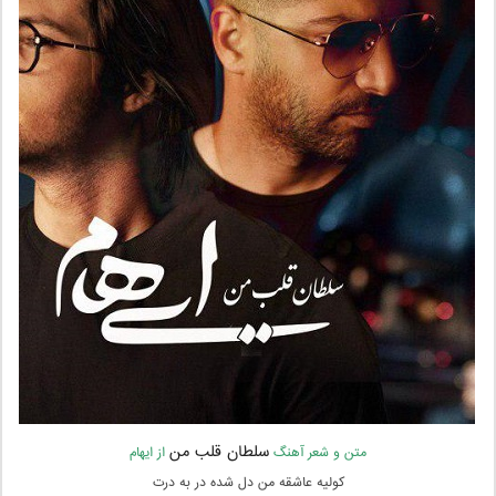
سلطان قلب من
متن و شعر آهنگ
از ایهام
کولیه عاشقه من دل شده در به درت