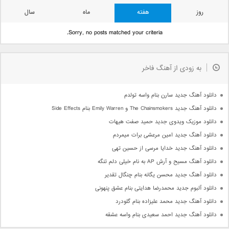
روز
هفته
ماه
سال
Sorry, no posts matched your criteria.
به زودی از آهنگ فاخر
دانلود آهنگ جدید سارن بنام واسه تولدم
دانلود آهنگ جدید The Chainsmokers و Emily Warren بنام Side Effects
دانلود موزیک ویدوی جدید حمید صفت هیهات
دانلود آهنگ جدید امین مرعشی برات میمردم
دانلود آهنگ جدید خدایا مرسی از حسین تهی
دانلود آهنگ مسیح و آرش AP به نام خیلی دلم تنگه
دانلود آهنگ جدید محسن یگانه بنام چنگال تقدیر
دانلود آلبوم جدید محمدرضا هدایتی بنام عشق پنهونی
دانلود آهنگ جدید محمد علیزاده بنام گلودرد
دانلود آهنگ جدید احمد سعیدی بنام واسه عشقه