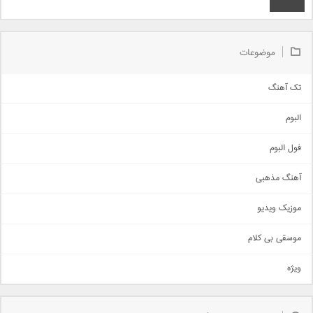
موضوعات
تک آهنگ
آهنگ شاد
البوم
غمگین
اجتماعی
فول البوم
آهنگ عاشقانه
آهنگ مذهبی
حماسی
اذری
موزیک ویدیو
سنتی
اهنگ بندرعباسی
موسقی بی کلام
تیتراژ
ویژه
دمو
مذهبی
به زودی