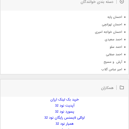
دسته بندی خوانندگان
جدیدترین ها
آرشیو
احسان پایه
احسان تهرانچی
احسان خواجه امیری
احمد سعیدی
احمد سلو
احمد صفایی
آرش  و مسیح
امیر عباس گلاب
امیر عظیمی
امیر علی
همکاران
امیر فرجام
امیر مسعود
خرید بک لینک ارزان
آپدیت نود 32
امیر وکیلی
پسورد نود 32
امیر یگانه
اوکلی لایسنس رایگان نود 32
امین حبیبی
همیار نود 32