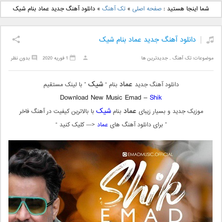
دانلود آهنگ جدید بهنام
دانلود آهنگ جدید علی
شما اینجا هستید :
صفحه اصلی
»
تک آهنگ
»
دانلود آهنگ جدید عماد بنام شیک
بانی بنام قرص قمر 2
یاسینی بنام دورترین نزدیک
دانلود آهنگ جدید عماد بنام شیک
موضوعات:
تک آهنگ
,
جدیدترین ها
1 فوریه 2020
بدون نظر
عماد
شیک
دانلود آهنگ جدید
بنام “
” با لینک مستقیم
Download New Music Emad –
Shik
عماد
شیک
موزیک جدید و بسیار زیبای
بنام
با بالاترین کیفیت در آهنگ فاخر
” برای دانلود آهنگ های
عماد
<— کلیک کنید “