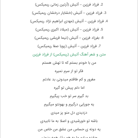
2. فرزاد فرزین – آتیش (آرتین زمانی ریمیکس)
3. فرزاد فرزین – آتیش (خشایار درخشان ریمیکس)
4. فرزاد فرزین – آتیش (مهدی ابراهیم نژاد ریمیکس)
5. فرزاد فرزین – آتیش (میلاد اکبری ریمیکس)
6. بفرزاد فرزین – آتیش (نیما قریشی ریمیکس)
7. فرزاد فرزین – آتیش (پویا صفا ریمیکس)
متن و شعر آهنگ آتیش (ریمیکس) از فرزاد فرزین
من با خودم بستم که تا تهش هستم
فکر تو از سرم نمیره
مغرور و کم طاقتم میدونی بد عادتم
اما دلم پیش تو گیره
بد گیرم سر تو خب پیگیرم
یه جورایی درگیرم و بهونتو میگیرم
دزدیدی دل منو پز میدی
باشه تو خورشیدی و اصلا به ما تابیدی
یه دونه ی حساس من عشق من خاص من
چقده میایم ما به هم بذار همه بدونن