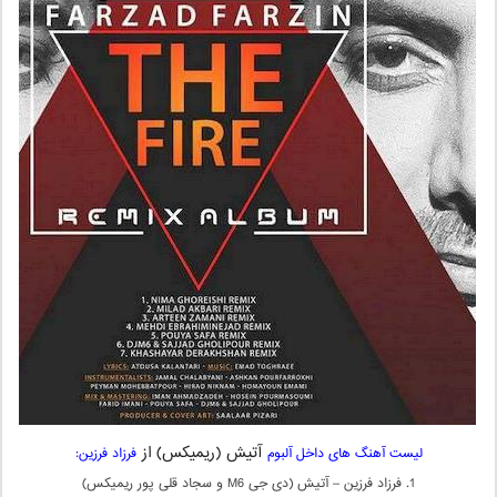
آتیش (ریمیکس) از
لیست آهنگ های داخل آلبوم
فرزاد فرزین:
1. فرزاد فرزین – آتیش (دی جی M6 و سجاد قلی پور ریمیکس)