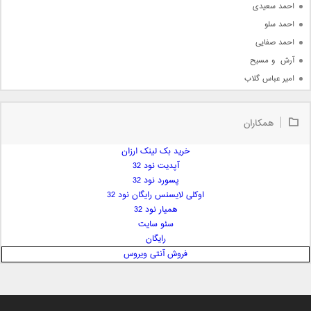
احمد سعیدی
احمد سلو
احمد صفایی
آرش  و مسیح
امیر عباس گلاب
امیر عظیمی
امیر علی
همکاران
امیر فرجام
امیر مسعود
خرید بک لینک ارزان
آپدیت نود 32
امیر وکیلی
پسورد نود 32
امیر یگانه
اوکلی لایسنس رایگان نود 32
امین حبیبی
همیار نود 32
امین رستمی
سئو سایت
رایگان
امین فیاض
فروش آنتی ویروس
ایمان غلامی
ایمان فلاح
بابک جهانبخش