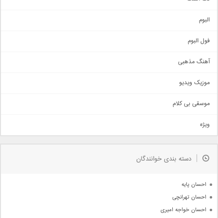
آهنگ شاد
البوم
غمگین
اجتماعی
فول البوم
آهنگ عاشقانه
آهنگ مذهبی
حماسی
اذری
موزیک ویدیو
سنتی
اهنگ بندرعباسی
موسقی بی کلام
تیتراژ
ویژه
دمو
مذهبی
به زودی
دسته بندی خوانندگان
جدیدترین ها
آرشیو
احسان پایه
احسان تهرانچی
احسان خواجه امیری