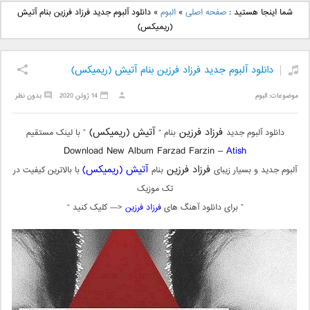
دانلود آهنگ جدید بهنام
دانلود آهنگ جدید علی
شما اینجا هستید :
صفحه اصلی
»
البوم
»
دانلود آلبوم جدید فرزاد فرزین بنام آتیش
بانی بنام قرص قمر 2
یاسینی بنام دورترین نزدیک
(ریمیکس)
دانلود آلبوم جدید فرزاد فرزین بنام آتیش (ریمیکس)
موضوعات:
البوم
14 ژوئن 2020
بدون نظر
فرزاد فرزین
آتیش (ریمیکس)
دانلود آلبوم جدید
بنام “
” با لینک مستقیم
Download New Album Farzad Farzin –
Atish
فرزاد فرزین
آتیش (ریمیکس)
آلبوم جدید و بسیار زیبای
بنام
با بالاترین کیفیت در
تک موزیک
” برای دانلود آهنگ های
فرزاد فرزین
<— کلیک کنید “