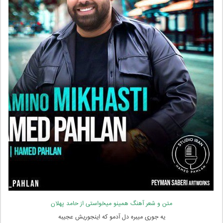
متن و شعر آهنگ همینو میخواستی از حامد پهلان
یه جوری میبره دل آدمو که اینجوریش عجیبه