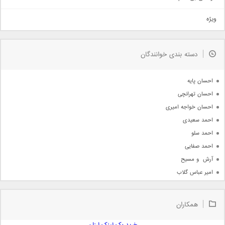
تیتراژ
ویژه
دمو
مذهبی
به زودی
دسته بندی خوانندگان
جدیدترین ها
آرشیو
احسان پایه
احسان تهرانچی
احسان خواجه امیری
احمد سعیدی
احمد سلو
احمد صفایی
آرش  و مسیح
امیر عباس گلاب
امیر عظیمی
امیر علی
همکاران
امیر فرجام
امیر مسعود