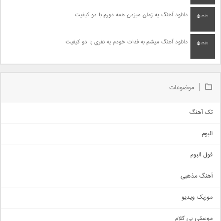
دانلود آهنگ یه زمان میزدن همه دورم با دو کیفیت
دانلود آهنگ میشم به فدات خودم یه نفری با دو کیفیت
موضوعات
تک آهنگ
آهنگ شاد
البوم
غمگین
اجتماعی
فول البوم
آهنگ عاشقانه
آهنگ مذهبی
حماسی
اذری
موزیک ویدیو
سنتی
اهنگ بندرعباسی
موسقی بی کلام