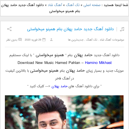
دانلود آهنگ جدید بهنام
دانلود آهنگ جدید علی
شما اینجا هستید :
صفحه اصلی
»
تک آهنگ
»
آهنگ شاد
»
دانلود آهنگ جدید حامد پهلان
بانی بنام قرص قمر 2
یاسینی بنام دورترین نزدیک
بنام همینو میخواستی
دانلود آهنگ جدید حامد پهلان بنام همینو میخواستی
موضوعات:
آهنگ شاد
,
تک آهنگ
,
جدیدترین ها
29 فوریه 2020
بدون نظر
حامد پهلان
همینو میخواستی
دانلود آهنگ جدید
بنام “
” با لینک مستقیم
Download New Music Hamed Pahlan –
Hamino Mikhast
حامد پهلان
همینو میخواستی
موزیک جدید و بسیار زیبای
بنام
با بالاترین کیفیت
در آهنگ فاخر
” برای دانلود آهنگ های
حامد پهلان
<— کلیک کنید “