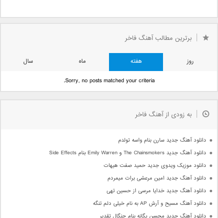
برترین مطالب آهنگ فاخر
روز
هفته
ماه
سال
Sorry, no posts matched your criteria.
به زودی از آهنگ فاخر
دانلود آهنگ جدید سارن بنام واسه تولدم
دانلود آهنگ جدید The Chainsmokers و Emily Warren بنام Side Effects
دانلود موزیک ویدوی جدید حمید صفت هیهات
دانلود آهنگ جدید امین مرعشی برات میمردم
دانلود آهنگ جدید خدایا مرسی از حسین تهی
دانلود آهنگ مسیح و آرش AP به نام خیلی دلم تنگه
دانلود آهنگ جدید محسن یگانه بنام چنگال تقدیر