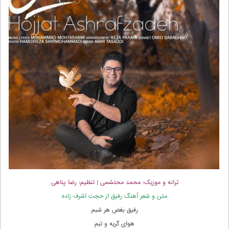
ترانه و موزیک: محمد محتشمی |
تنظیم: رضا پناهی
متن و شعر آهنگ رفیق از حجت اشرف زاده
رفیق بغض هر شبم
هوای گریه و تبم