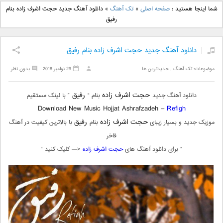
دانلود آهنگ جدید بهنام
دانلود آهنگ جدید علی
شما اینجا هستید :
صفحه اصلی
»
تک آهنگ
»
دانلود آهنگ جدید حجت اشرف زاده بنام
بانی بنام قرص قمر 2
یاسینی بنام دورترین نزدیک
رفیق
دانلود آهنگ جدید حجت اشرف زاده بنام رفیق
موضوعات:
تک آهنگ
,
جدیدترین ها
29 نوامبر 2018
بدون نظر
حجت اشرف زاده
رفیق
دانلود آهنگ جدید
بنام “
” با لینک مستقیم
Download New Music Hojjat Ashrafzadeh –
Refigh
حجت اشرف زاده
رفیق
موزیک جدید و بسیار زیبای
بنام
با بالاترین کیفیت در آهنگ
فاخر
” برای دانلود آهنگ های
حجت اشرف زاده
<— کلیک کنید “