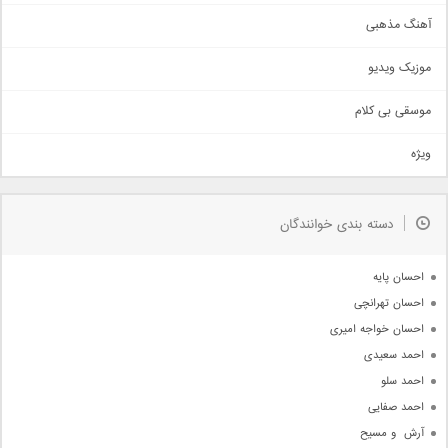
آهنگ عاشقانه
آهنگ مذهبی
حماسی
اذری
موزیک ویدیو
سنتی
اهنگ بندرعباسی
موسقی بی کلام
تیتراژ
ویژه
دمو
مذهبی
به زودی
دسته بندی خوانندگان
جدیدترین ها
آرشیو
احسان پایه
احسان تهرانچی
احسان خواجه امیری
احمد سعیدی
احمد سلو
احمد صفایی
آرش  و مسیح