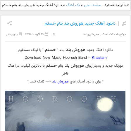
دانلود آهنگ جدید بهنام
دانلود آهنگ جدید علی
شما اینجا هستید :
صفحه اصلی
»
تک آهنگ
»
دانلود آهنگ جدید هوروش بند بنام خستم
بانی بنام قرص قمر 2
یاسینی بنام دورترین نزدیک
دانلود آهنگ جدید هوروش بند بنام خستم
موضوعات:
تک آهنگ
,
جدیدترین ها
13 آگوست 2018
بدون نظر
هوروش بند
خستم
دانلود آهنگ جدید
بنام “
” با لینک مستقیم
Download New Music Hoorosh Band –
Khastam
هوروش بند
خستم
موزیک جدید و بسیار زیبای
بنام
با بالاترین کیفیت در آهنگ
فاخر
” برای دانلود آهنگ های
هوروش بند
<— کلیک کنید “