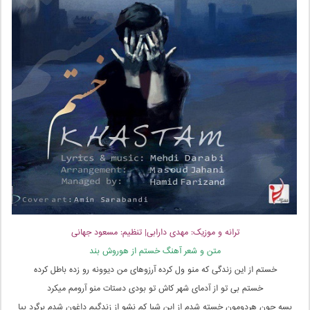
ترانه و موزیک: مهدی دارابی| تنظیم: مسعود جهانی
متن و شعر آهنگ خستم از هوروش بند
خستم از این زندگی که منو ول کرده آرزوهای من دیوونه رو زده باطل کرده
خستم بی تو از آدمای شهر کاش تو بودی دستات منو آرومم میکرد
بسه جون هردومون خسته شدم از این شبا کم نشو از زندگیم داغون شدم برگرد بیا