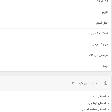
تک آهنگ
آهنگ شاد
البوم
غمگین
اجتماعی
فول البوم
آهنگ عاشقانه
آهنگ مذهبی
حماسی
اذری
موزیک ویدیو
سنتی
اهنگ بندرعباسی
موسقی بی کلام
تیتراژ
ویژه
دمو
مذهبی
به زودی
دسته بندی خوانندگان
جدیدترین ها
آرشیو
احسان پایه
احسان تهرانچی
احسان خواجه امیری