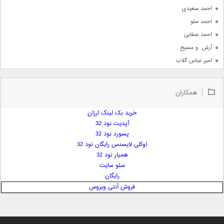
احمد سعیدی
احمد سلو
احمد صفایی
آرش  و مسیح
امیر عباس گلاب
امیر عظیمی
امیر علی
همکاران
امیر فرجام
امیر مسعود
خرید بک لینک ارزان
آپدیت نود 32
امیر وکیلی
پسورد نود 32
امیر یگانه
اوکلی لایسنس رایگان نود 32
امین حبیبی
همیار نود 32
امین رستمی
سئو سایت
رایگان
امین فیاض
فروش آنتی ویروس
ایمان غلامی
ایمان فلاح
بابک جهانبخش