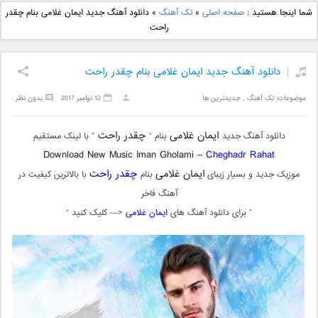
دانلود آهنگ جدید بهنام
دانلود آهنگ جدید علی
شما اینجا هستید :
صفحه اصلی
»
تک آهنگ
»
دانلود آهنگ جدید ایمان غلامی بنام چقدر
بانی بنام قرص قمر 2
یاسینی بنام دورترین نزدیک
راحت
دانلود آهنگ جدید ایمان غلامی بنام چقدر راحت
موضوعات:
تک آهنگ
,
جدیدترین ها
12 نوامبر 2017
بدون نظر
ایمان غلامی
چقدر راحت
دانلود آهنگ جدید
بنام “
” با لینک مستقیم
Download New Music Iman Gholami –
Cheghadr Rahat
ایمان غلامی
چقدر راحت
موزیک جدید و بسیار زیبای
بنام
با بالاترین کیفیت در
آهنگ فاخر
” برای دانلود آهنگ های
ایمان غلامی
<— کلیک کنید “