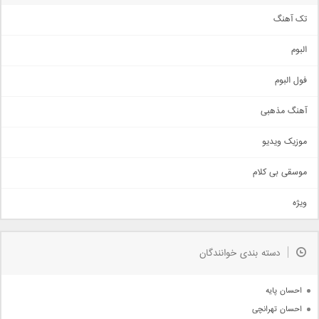
تک آهنگ
آهنگ شاد
البوم
غمگین
اجتماعی
فول البوم
آهنگ عاشقانه
آهنگ مذهبی
حماسی
اذری
موزیک ویدیو
سنتی
اهنگ بندرعباسی
موسقی بی کلام
تیتراژ
ویژه
دمو
مذهبی
به زودی
دسته بندی خوانندگان
جدیدترین ها
آرشیو
احسان پایه
احسان تهرانچی