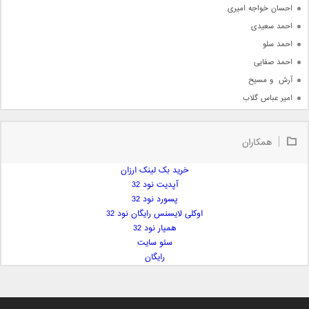
احسان خواجه امیری
احمد سعیدی
احمد سلو
احمد صفایی
آرش  و مسیح
امیر عباس گلاب
امیر عظیمی
امیر علی
همکاران
امیر فرجام
امیر مسعود
خرید بک لینک ارزان
آپدیت نود 32
امیر وکیلی
پسورد نود 32
امیر یگانه
اوکلی لایسنس رایگان نود 32
امین حبیبی
همیار نود 32
امین رستمی
سئو سایت
رایگان
امین فیاض
ایمان غلامی
ایمان فلاح