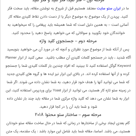
مرحله اول – فکر کنید، فکر کنید و فکر کنید
ما در
ایران سئو سایت
معتقد هستیم قبل از شروع به نوشتن مقاله، باید سخت فکر
کنید. پریدن از یک موضوع به موضوع دیگر یا از دست دادن نقاط کلیدی مقاله کار
آسانی است – به همین دلیل است که شما همیشه باید پیغامی را که میخواهید به
خوانندگان خود بگویید و سوالاتی که می خواهید پاسخ دهید را محدود کنید.
مرحله دوم – جستجوی کلید واژه
پس از آنکه شما از موضوع مورد نظرتان و آنچه که در مورد آن می خواهید بنویسید
آگاه شدید ، باید در جستجو کلمات کلیدی آن مطلب باشید. سعی کنید از ابزار Planner
Keyword گوگل استفاده کنید تا ببینید که افراد چندین بار کلمات کلیدی شما را جستجو
کرده و از آنها استفاده کرده اند. در بالای این ابزار نیز ایده ها و گروه های کلیدی جدید
که شما می توانید آنها را هدف خود قرار دهید، به شما نشان داده می شوند. اگر شما
در زمینه سئو تازه کار هستید، می توانید از ابزار Yoast برای وردپرس استفاده کنید، این
ابزار به شما نشان می دهد که کلید واژه مرکزی شما در مقاله باید چند بار نشان داده
شود و شما باید آن را در کجا قرار دهید.
مرحله سوم – ساختار سئو محتوا ۲۰۱۸
گام بعدی ایجاد برخی از ساختارها در زمانی که شما در حال ساخت مقاله سئو خودتان
هستید، می باشد. اساسا، مقاله شما باید شامل این موارد باشد : یک مقدمه، یک متن