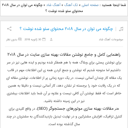
دانلود آهنگ جدید بهنام
دانلود آهنگ جدید علی
شما اینجا هستید :
صفحه اصلی
»
تک آهنگ
»
آهنگ شاد
»
چگونه می توان در سال ۲۰۱۸
بانی بنام قرص قمر 2
یاسینی بنام دورترین نزدیک
محتوای سئو شده نوشت ؟
چگونه می توان در سال ۲۰۱۸ محتوای سئو شده نوشت ؟
موضوعات:
آهنگ شاد
30 ژانویه 2018
بدون نظر
راهنمایی کامل و جامع نوشتن مقالات بهینه سازی سایت در سال ۲۰۱۸
برای نوشتن پستی برای وبلاگ همه با هم همفکر شده بودیم و ایده هایی نیز در سر
داشتیم اما متوجه شدیم که نوشتن و جمع کردن همه ی این اطلاعات مهم در قالب
یک مقاله کار چندان آسانی نیست. در یک دوره زمانی پر از اطلاعات، نوشتن مقاله ای
که در یک رقابت خود را برجسته تر نشان دهد، کار آسانی نیست و دقیقا به همین
خاطر است که فقط نوشتن آن کافی نیست و علاوه بر آن شما باید اطلاعات بیشتری
نیز در این زمینه داشته باشید.
مقالات بهینه سازی موتورهای جستجوگر
(SEO)
هنر
، در واقع کلیدی برای
کنترل ترافیک، افزایش مشترکین و در نهایت تبدیل بازدیدکنندگان به مشتریان در چند
سال گذشته بوده است.