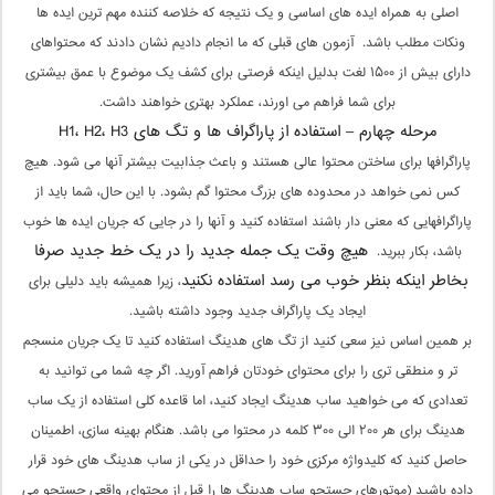
اصلی به همراه ایده های اساسی و یک نتیجه که خلاصه کننده مهم ترین ایده ها
ونکات مطلب باشد. آزمون های قبلی که ما انجام دادیم نشان دادند که محتواهای
دارای بیش از ۱۵۰۰ لغت بدلیل اینکه فرصتی برای کشف یک موضوع با عمق بیشتری
برای شما فراهم می اورند، عملکرد بهتری خواهند داشت.
مرحله چهارم – استفاده از پاراگراف ها و تگ های
H3
H2،
H1،
پاراگرافها برای ساختن محتوا عالی هستند و باعث جذابیت بیشتر آنها می شود. هیچ
کس نمی خواهد در محدوده های بزرگ محتوا گم بشود. با این حال، شما باید از
پاراگرافهایی که معنی دار باشند استفاده کنید و آنها را در جایی که جریان ایده ها خوب
هیچ وقت یک جمله جدید را در یک خط جدید صرفا
باشد، بکار ببرید.
بخاطر اینکه بنظر خوب می رسد استفاده نکنید
، زیرا همیشه باید دلیلی برای
ایجاد یک پاراگراف جدید وجود داشته باشید.
بر همین اساس نیز سعی کنید از تگ های هدینگ استفاده کنید تا یک جریان منسجم
تر و منطقی تری را برای محتوای خودتان فراهم آورید. اگر چه شما می توانید به
تعدادی که می خواهید ساب هدینگ ایجاد کنید، اما قاعده کلی استفاده از یک ساب
هدینگ برای هر ۲۰۰ الی ۳۰۰ کلمه در محتوا می باشد. هنگام بهینه سازی، اطمینان
حاصل کنید که کلیدواژه مرکزی خود را حداقل در یکی از ساب هدینگ های خود قرار
داده باشید (موتورهای جستجو ساب هدینگ ها را قبل از محتوای واقعی جستجو می