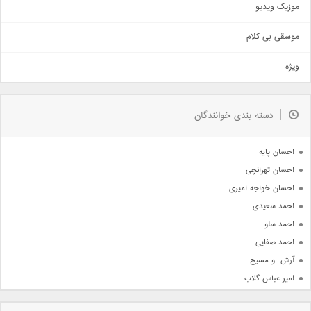
موزیک ویدیو
سنتی
اهنگ بندرعباسی
موسقی بی کلام
تیتراژ
ویژه
دمو
مذهبی
به زودی
دسته بندی خوانندگان
جدیدترین ها
آرشیو
احسان پایه
احسان تهرانچی
احسان خواجه امیری
احمد سعیدی
احمد سلو
احمد صفایی
آرش  و مسیح
امیر عباس گلاب
امیر عظیمی