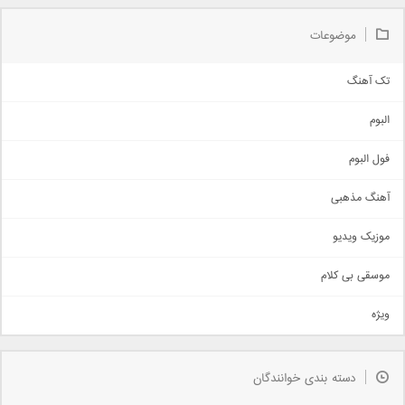
موضوعات
تک آهنگ
آهنگ شاد
البوم
غمگین
اجتماعی
فول البوم
آهنگ عاشقانه
آهنگ مذهبی
حماسی
اذری
موزیک ویدیو
سنتی
اهنگ بندرعباسی
موسقی بی کلام
تیتراژ
ویژه
دمو
مذهبی
به زودی
دسته بندی خوانندگان
جدیدترین ها