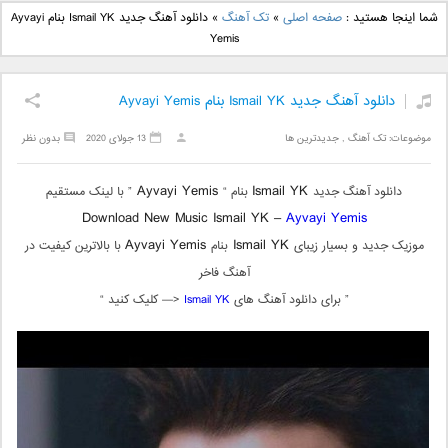
دانلود آهنگ جدید بهنام
دانلود آهنگ جدید علی
شما اینجا هستید :
صفحه اصلی
»
تک آهنگ
»
دانلود آهنگ جدید Ismail YK بنام Ayvayi
بانی بنام قرص قمر 2
یاسینی بنام دورترین نزدیک
Yemis
دانلود آهنگ جدید Ismail YK بنام Ayvayi Yemis
موضوعات:
تک آهنگ
,
جدیدترین ها
13 جولای 2020
بدون نظر
Ayvayi Yemis
Ismail YK
دانلود آهنگ جدید
بنام “
” با لینک مستقیم
Download New Music Ismail YK –
Ayvayi Yemis
Ayvayi Yemis
Ismail YK
موزیک جدید و بسیار زیبای
بنام
با بالاترین کیفیت در
آهنگ فاخر
” برای دانلود آهنگ های
Ismail YK
<— کلیک کنید “