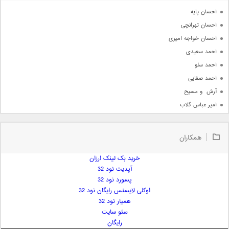
آرشیو
احسان پایه
احسان تهرانچی
احسان خواجه امیری
احمد سعیدی
احمد سلو
احمد صفایی
آرش  و مسیح
امیر عباس گلاب
امیر عظیمی
امیر علی
همکاران
امیر فرجام
امیر مسعود
خرید بک لینک ارزان
آپدیت نود 32
امیر وکیلی
پسورد نود 32
امیر یگانه
اوکلی لایسنس رایگان نود 32
امین حبیبی
همیار نود 32
امین رستمی
سئو سایت
رایگان
امین فیاض