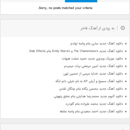
Sorry, no posts matched your criteria.
به زودی از آهنگ فاخر
دانلود آهنگ جدید سارن بنام واسه تولدم
دانلود آهنگ جدید The Chainsmokers و Emily Warren بنام Side Effects
دانلود موزیک ویدوی جدید حمید صفت هیهات
دانلود آهنگ جدید امین مرعشی برات میمردم
دانلود آهنگ جدید خدایا مرسی از حسین تهی
دانلود آهنگ مسیح و آرش AP به نام خیلی دلم تنگه
دانلود آهنگ جدید محسن یگانه بنام چنگال تقدیر
دانلود آلبوم جدید محمدرضا هدایتی بنام عشق پنهونی
دانلود آهنگ جدید محمد علیزاده بنام گلودرد
دانلود آهنگ جدید احمد سعیدی بنام واسه عشقه