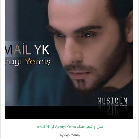
متن و شعر آهنگ Ayvayi Yemis از Ismail YK
Ayvаyı Yemiş