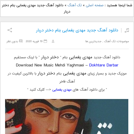
دانلود آهنگ جدید بهنام
دانلود آهنگ جدید علی
شما اینجا هستید :
صفحه اصلی
»
تک آهنگ
»
دانلود آهنگ جدید مهدی یغمایی بنام دختر
بانی بنام قرص قمر 2
یاسینی بنام دورترین نزدیک
دربار
دانلود آهنگ جدید مهدی یغمایی بنام دختر دربار
موضوعات:
تک آهنگ
,
جدیدترین ها
19 فوریه 2020
بدون نظر
مهدی یغمایی
دختر دربار
دانلود آهنگ جدید
بنام “
” با لینک مستقیم
Download New Music Mehdi Yaghmaei –
Dokhtare Darbar
مهدی یغمایی
دختر دربار
موزیک جدید و بسیار زیبای
بنام
با بالاترین کیفیت در
آهنگ فاخر
” برای دانلود آهنگ های
مهدی یغمایی
<— کلیک کنید “