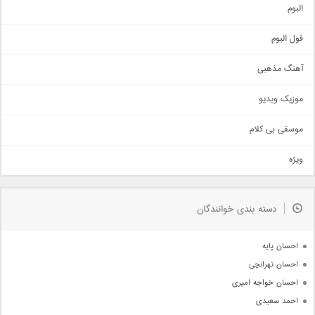
آهنگ شاد
البوم
غمگین
اجتماعی
فول البوم
آهنگ عاشقانه
آهنگ مذهبی
حماسی
اذری
موزیک ویدیو
سنتی
اهنگ بندرعباسی
موسقی بی کلام
تیتراژ
ویژه
دمو
مذهبی
به زودی
دسته بندی خوانندگان
جدیدترین ها
آرشیو
احسان پایه
احسان تهرانچی
احسان خواجه امیری
احمد سعیدی