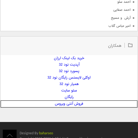
احمد سلو
احمد صفایی
آرش  و مسیح
امیر عباس گلاب
امیر عظیمی
امیر علی
همکاران
امیر فرجام
امیر مسعود
خرید بک لینک ارزان
آپدیت نود 32
امیر وکیلی
پسورد نود 32
امیر یگانه
اوکلی لایسنس رایگان نود 32
امین حبیبی
همیار نود 32
امین رستمی
سئو سایت
رایگان
امین فیاض
فروش آنتی ویروس
ایمان غلامی
ایمان فلاح
بابک جهانبخش
بابک رادمنش
Designed By
baharseo