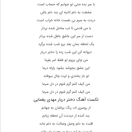
با سر بده حتی تو جوابم که حساب است
عشقت به دلم ثانیه ای بند دلم باش
دردت به سرم بی نفست خانه خراب است
با من قدمی تا لب ساحل شده بردار
دست از سر این عاشق باطل شده بردار
یک لحظه بمان بعد برو شب شده برگرد
دیوانه کن این شب زده را دختر دربار
من چای بریزم تو فقط امر بفرما
این عشق بجوشد بشود زلزله درما
تو باز بخندی و لپت چال بیوفتد
من کیف کنم گرم شوم در دل سرما
من کیف کنم گرم شوم در دل سرما
تکست آهنگ دختر دربار مهدی یغمایی
از روسری ات رنگ بپاشان به جهانم
بند آمده از دیدنت آن لحظه زبانم
قلبت به دلم وصل وصالت به دلم ماند
اسمت به لبم پینه و روحت به روانم