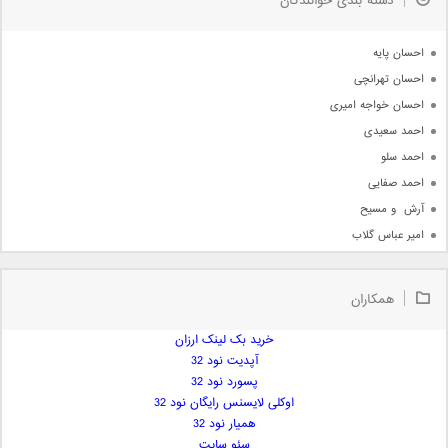
دسته بندی خوانندگان
جدیدترین ها
آرشیو
احسان پایه
احسان تهرانچی
احسان خواجه امیری
احمد سعیدی
احمد سلو
احمد صفایی
آرش  و مسیح
امیر عباس گلاب
امیر عظیمی
امیر علی
همکاران
امیر فرجام
امیر مسعود
خرید بک لینک ارزان
آپدیت نود 32
امیر وکیلی
پسورد نود 32
امیر یگانه
اوکلی لایسنس رایگان نود 32
امین حبیبی
همیار نود 32
امین رستمی
سئو سایت