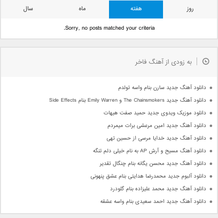
روز
هفته
ماه
سال
Sorry, no posts matched your criteria.
به زودی از آهنگ فاخر
دانلود آهنگ جدید سارن بنام واسه تولدم
دانلود آهنگ جدید The Chainsmokers و Emily Warren بنام Side Effects
دانلود موزیک ویدوی جدید حمید صفت هیهات
دانلود آهنگ جدید امین مرعشی برات میمردم
دانلود آهنگ جدید خدایا مرسی از حسین تهی
دانلود آهنگ مسیح و آرش AP به نام خیلی دلم تنگه
دانلود آهنگ جدید محسن یگانه بنام چنگال تقدیر
دانلود آلبوم جدید محمدرضا هدایتی بنام عشق پنهونی
دانلود آهنگ جدید محمد علیزاده بنام گلودرد
دانلود آهنگ جدید احمد سعیدی بنام واسه عشقه