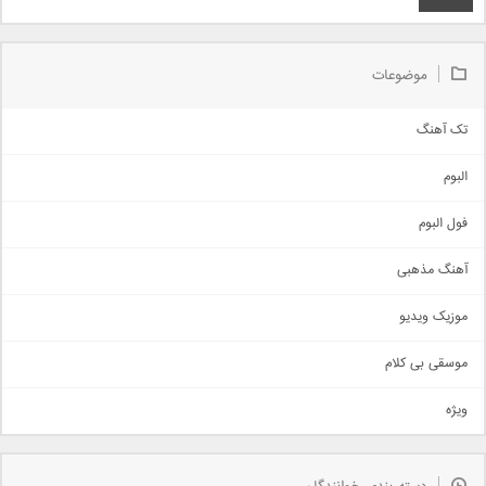
موضوعات
تک آهنگ
آهنگ شاد
البوم
غمگین
اجتماعی
فول البوم
آهنگ عاشقانه
آهنگ مذهبی
حماسی
اذری
موزیک ویدیو
سنتی
اهنگ بندرعباسی
موسقی بی کلام
تیتراژ
ویژه
دمو
مذهبی
به زودی