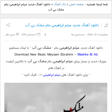
دانلود آهنگ جدید بهنام
دانلود آهنگ جدید علی
شما اینجا هستید :
صفحه اصلی
»
تک آهنگ
»
دانلود آهنگ جدید میثم ابراهیمی بنام
بانی بنام قرص قمر 2
یاسینی بنام دورترین نزدیک
مشک بی آب
دانلود آهنگ جدید میثم ابراهیمی بنام مشک بی آب
موضوعات:
تک آهنگ
,
جدیدترین ها
5 سپتامبر 2019
بدون نظر
میثم ابراهیمی
مشک بی آب
دانلود آهنگ جدید
بنام “
” با لینک مستقیم
Download New Music Meysam Ebrahimi –
Mashke Bi Ab
میثم ابراهیمی
مشک بی آب
موزیک جدید و بسیار زیبای
بنام
با بالاترین کیفیت
در آهنگ فاخر
” برای دانلود آهنگ های
میثم ابراهیمی
<— کلیک کنید “