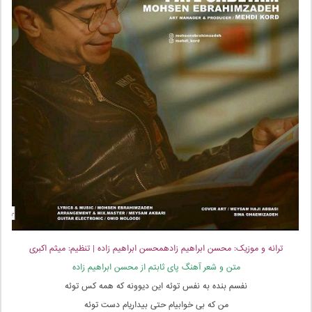
ترانه و موزیک: محسن ابراهیم زادهمحسن ابراهیم زاده | تنظیم: میثم اکبری
متن و شعر آهنگ پای ثابتم از محسن ابراهیم زاده
نفسم بنده به نفس توئه این دیوونه که همه کس توئه
من که بی خوابیام حتی بیداریام دست توئه