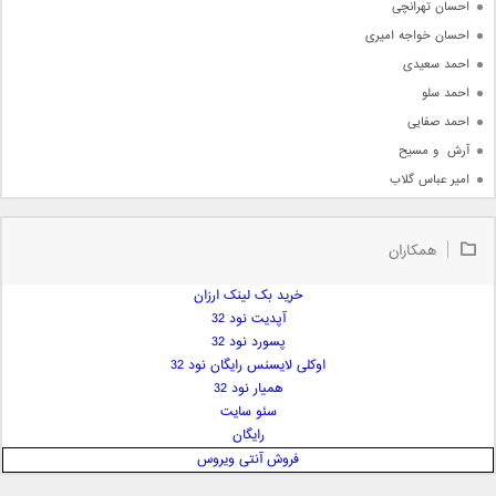
احسان تهرانچی
احسان خواجه امیری
احمد سعیدی
احمد سلو
احمد صفایی
آرش  و مسیح
امیر عباس گلاب
امیر عظیمی
امیر علی
همکاران
امیر فرجام
امیر مسعود
خرید بک لینک ارزان
آپدیت نود 32
امیر وکیلی
پسورد نود 32
امیر یگانه
اوکلی لایسنس رایگان نود 32
امین حبیبی
همیار نود 32
امین رستمی
سئو سایت
رایگان
امین فیاض
فروش آنتی ویروس
ایمان غلامی