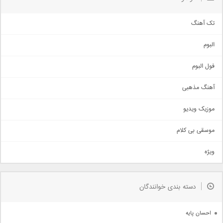
تک آهنگ
آهنگ شاد
البوم
غمگین
اجتماعی
فول البوم
آهنگ عاشقانه
آهنگ مذهبی
حماسی
اذری
موزیک ویدیو
سنتی
اهنگ بندرعباسی
موسقی بی کلام
تیتراژ
ویژه
دمو
مذهبی
به زودی
دسته بندی خوانندگان
جدیدترین ها
آرشیو
احسان پایه