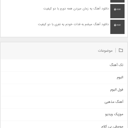
دانلود آهنگ یه زمان میزدن همه دورم با دو کیفیت
دانلود آهنگ میشم به فدات خودم یه نفری با دو کیفیت
موضوعات
تک آهنگ
آهنگ شاد
البوم
غمگین
اجتماعی
فول البوم
آهنگ عاشقانه
آهنگ مذهبی
حماسی
اذری
موزیک ویدیو
سنتی
اهنگ بندرعباسی
موسقی بی کلام