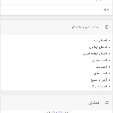
تیتراژ
ویژه
دمو
مذهبی
به زودی
دسته بندی خوانندگان
جدیدترین ها
آرشیو
احسان پایه
احسان تهرانچی
احسان خواجه امیری
احمد سعیدی
احمد سلو
احمد صفایی
آرش  و مسیح
امیر عباس گلاب
امیر عظیمی
امیر علی
همکاران
امیر فرجام
امیر مسعود