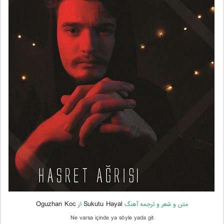
Oguzhan Koc
Sukutu Hayal
متن و شعر و ترجمه آهنگ
از
Ne varsa içinde ya söyle yada git