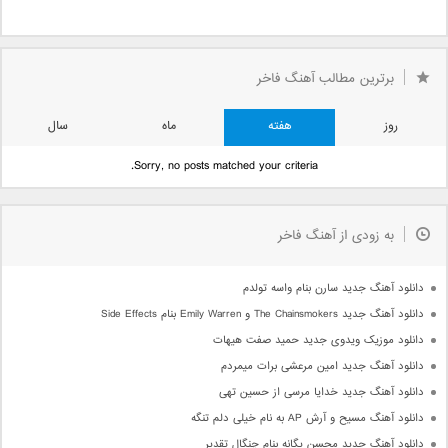
برترین مطالب آهنگ فاخر
روز
هفته
ماه
سال
Sorry, no posts matched your criteria.
به زودی از آهنگ فاخر
دانلود آهنگ جدید سارن بنام واسه تولدم
دانلود آهنگ جدید The Chainsmokers و Emily Warren بنام Side Effects
دانلود موزیک ویدوی جدید حمید صفت هیهات
دانلود آهنگ جدید امین مرعشی برات میمردم
دانلود آهنگ جدید خدایا مرسی از حسین تهی
دانلود آهنگ مسیح و آرش AP به نام خیلی دلم تنگه
دانلود آهنگ جدید محسن یگانه بنام چنگال تقدیر