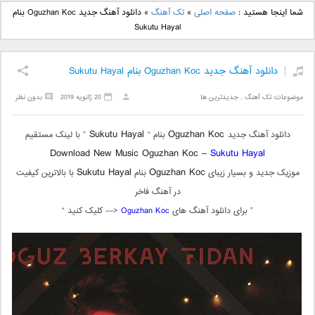
دانلود آهنگ جدید بهنام
دانلود آهنگ جدید علی
شما اینجا هستید :
صفحه اصلی
»
تک آهنگ
»
دانلود آهنگ جدید Oguzhan Koc بنام
بانی بنام قرص قمر 2
یاسینی بنام دورترین نزدیک
Sukutu Hayal
دانلود آهنگ جدید Oguzhan Koc بنام Sukutu Hayal
موضوعات:
تک آهنگ
,
جدیدترین ها
20 ژانویه 2019
بدون نظر
Sukutu Hayal
Oguzhan Koc
دانلود آهنگ جدید
بنام “
” با لینک مستقیم
Download New Music Oguzhan Koc –
Sukutu Hayal
Sukutu Hayal
Oguzhan Koc
موزیک جدید و بسیار زیبای
بنام
با بالاترین کیفیت
در آهنگ فاخر
” برای دانلود آهنگ های
Oguzhan Koc
<— کلیک کنید “