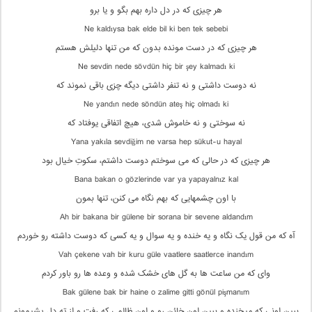
هر چیزی که در دل داره بهم بگو و یا برو
Ne kaldıysa bak elde bil ki ben tek sebebi
هر چیزی که در دست مونده بدون که من تنها دلیلش هستم
Ne sevdin nede sövdün hiç bir şey kalmadı ki
نه دوست داشتی و نه تنفر داشتی دیگه چزی باقی نموند که
Ne yandın nede söndün ateş hiç olmadı ki
نه سوختی و نه خاموش شدی، هیچ اتفاقی یوفتاد که
Yana yakıla sevdiğim ne varsa hep sükut-u hayal
هر چیزی که در حالی که می سوختم دوست داشتم، سکوتِ خیال بود
Bana bakan o gözlerinde var ya yapayalnız kal
با اون چشمهایی که بهم نگاه می کنن، تنها بمون
Ah bir bakana bir gülene bir sorana bir sevene aldandım
آه که من قول یک نگاه و یه خنده و یه سوال و یه کسی که دوست داشته رو خوردم
Vah çekene vah bir kuru güle vaatlere saatlerce inandım
وای که من ساعت ها به گل های خشک شده و وعده ها رو باور کردم
Bak gülene bak bir haine o zalime gitti gönül pişmanım
ببین اونی که میخنده و ببین اون خائن رو و اون ظالمی که رفت و از ته دل پشیمونم