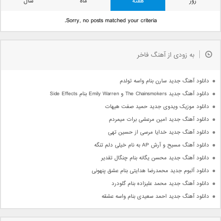
روز
هفته
ماه
سال
Sorry, no posts matched your criteria.
به زودی از آهنگ فاخر
دانلود آهنگ جدید سارن بنام واسه تولدم
دانلود آهنگ جدید The Chainsmokers و Emily Warren بنام Side Effects
دانلود موزیک ویدوی جدید حمید صفت هیهات
دانلود آهنگ جدید امین مرعشی برات میمردم
دانلود آهنگ جدید خدایا مرسی از حسین تهی
دانلود آهنگ مسیح و آرش AP به نام خیلی دلم تنگه
دانلود آهنگ جدید محسن یگانه بنام چنگال تقدیر
دانلود آلبوم جدید محمدرضا هدایتی بنام عشق پنهونی
دانلود آهنگ جدید محمد علیزاده بنام گلودرد
دانلود آهنگ جدید احمد سعیدی بنام واسه عشقه