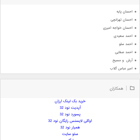
آرشیو
احسان پایه
احسان تهرانچی
احسان خواجه امیری
احمد سعیدی
احمد سلو
احمد صفایی
آرش  و مسیح
امیر عباس گلاب
امیر عظیمی
امیر علی
همکاران
امیر فرجام
امیر مسعود
خرید بک لینک ارزان
آپدیت نود 32
امیر وکیلی
پسورد نود 32
امیر یگانه
اوکلی لایسنس رایگان نود 32
امین حبیبی
همیار نود 32
امین رستمی
سئو سایت