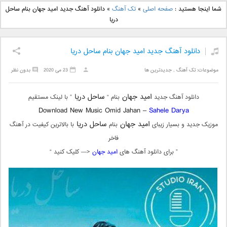
دانلود آهنگ جدید بهنام
دانلود آهنگ جدید علی
شما اینجا هستید :
صفحه اصلی
»
تک آهنگ
»
دانلود آهنگ جدید امید جهان بنام ساحل
بانی بنام قرص قمر 2
یاسینی بنام دورترین نزدیک
دریا
دانلود آهنگ جدید امید جهان بنام ساحل دریا
موضوعات:
تک آهنگ
,
جدیدترین ها
23 می 2020
بدون نظر
امید جهان
ساحل دریا
دانلود آهنگ جدید
بنام “
” با لینک مستقیم
Download New Music Omid Jahan –
Sahele Darya
امید جهان
ساحل دریا
موزیک جدید و بسیار زیبای
بنام
با بالاترین کیفیت در آهنگ
فاخر
” برای دانلود آهنگ های
امید جهان
<— کلیک کنید “