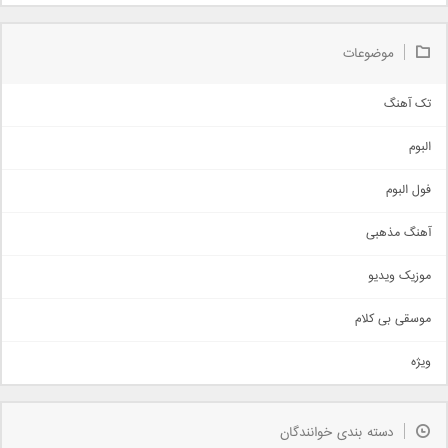
موضوعات
تک آهنگ
آهنگ شاد
البوم
غمگین
اجتماعی
فول البوم
آهنگ عاشقانه
آهنگ مذهبی
حماسی
اذری
موزیک ویدیو
سنتی
اهنگ بندرعباسی
موسقی بی کلام
تیتراژ
ویژه
دمو
مذهبی
به زودی
دسته بندی خوانندگان
جدیدترین ها