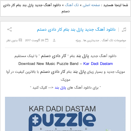
دانلود آهنگ جدید بهنام
دانلود آهنگ جدید علی
شما اینجا هستید :
صفحه اصلی
»
تک آهنگ
»
دانلود آهنگ جدید پازل بند بنام کار دادی
بانی بنام قرص قمر 2
یاسینی بنام دورترین نزدیک
دستم
دانلود آهنگ جدید پازل بند بنام کار دادی دستم
موضوعات:
تک آهنگ
,
جدیدترین ها
,
ویژه
28 آگوست 2017
بدون نظر
پازل بند
کار دادی دستم
دانلود آهنگ جدید
بنام “
” با لینک مستقیم
Download New Music Puzzle Band –
Kar Dadi Dastam
پازل بند
کار دادی دستم
موزیک جدید و بسیار زیبای
بنام
با بالاترین کیفیت در آوا
موزیک
” برای دانلود آهنگ های
پازل بند
<— کلیک کنید “