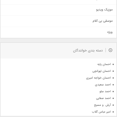
اذری
موزیک ویدیو
سنتی
اهنگ بندرعباسی
موسقی بی کلام
تیتراژ
ویژه
دمو
مذهبی
به زودی
دسته بندی خوانندگان
جدیدترین ها
آرشیو
احسان پایه
احسان تهرانچی
احسان خواجه امیری
احمد سعیدی
احمد سلو
احمد صفایی
آرش  و مسیح
امیر عباس گلاب