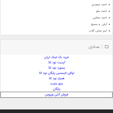
احمد سعیدی
احمد سلو
احمد صفایی
آرش  و مسیح
امیر عباس گلاب
امیر عظیمی
امیر علی
همکاران
امیر فرجام
امیر مسعود
خرید بک لینک ارزان
آپدیت نود 32
امیر وکیلی
پسورد نود 32
امیر یگانه
اوکلی لایسنس رایگان نود 32
امین حبیبی
همیار نود 32
امین رستمی
سئو سایت
رایگان
امین فیاض
فروش آنتی ویروس
ایمان غلامی
ایمان فلاح
بابک جهانبخش