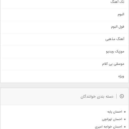
تک آهنگ
آهنگ شاد
البوم
غمگین
اجتماعی
فول البوم
آهنگ عاشقانه
آهنگ مذهبی
حماسی
اذری
موزیک ویدیو
سنتی
اهنگ بندرعباسی
موسقی بی کلام
تیتراژ
ویژه
دمو
مذهبی
به زودی
دسته بندی خوانندگان
جدیدترین ها
آرشیو
احسان پایه
احسان تهرانچی
احسان خواجه امیری