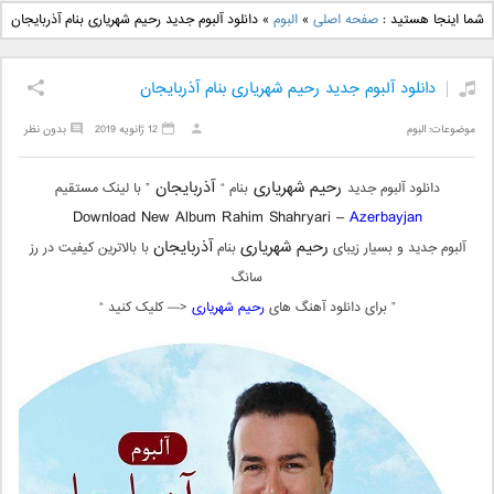
دانلود آهنگ جدید بهنام
دانلود آهنگ جدید علی
شما اینجا هستید :
صفحه اصلی
»
البوم
»
دانلود آلبوم جدید رحیم شهریاری بنام آذربایجان
بانی بنام قرص قمر 2
یاسینی بنام دورترین نزدیک
دانلود آلبوم جدید رحیم شهریاری بنام آذربایجان
موضوعات:
البوم
12 ژانویه 2019
بدون نظر
رحیم شهریاری
آذربایجان
دانلود آلبوم جدید
بنام “
” با لینک مستقیم
Download New Album Rahim Shahryari –
Azerbayjan
رحیم شهریاری
آذربایجان
آلبوم جدید و بسیار زیبای
بنام
با بالاترین کیفیت در رز
سانگ
” برای دانلود آهنگ های
رحیم شهریاری
<— کلیک کنید “