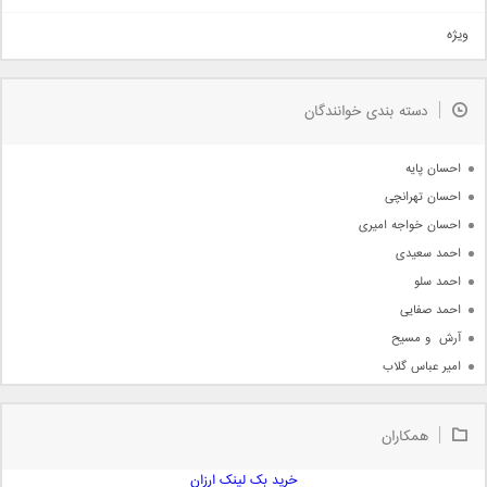
تیتراژ
ویژه
دمو
مذهبی
به زودی
دسته بندی خوانندگان
جدیدترین ها
آرشیو
احسان پایه
احسان تهرانچی
احسان خواجه امیری
احمد سعیدی
احمد سلو
احمد صفایی
آرش  و مسیح
امیر عباس گلاب
امیر عظیمی
امیر علی
همکاران
امیر فرجام
امیر مسعود
خرید بک لینک ارزان