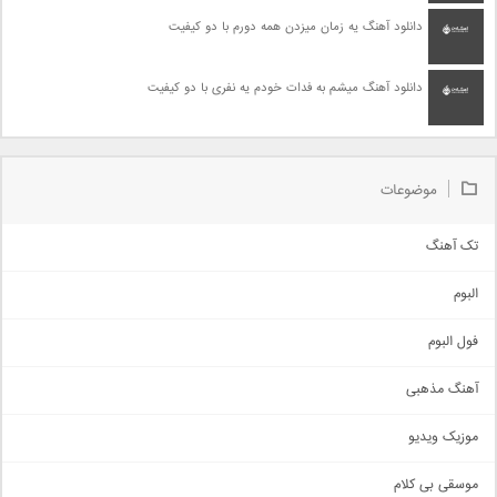
دانلود آهنگ یه زمان میزدن همه دورم با دو کیفیت
دانلود آهنگ میشم به فدات خودم یه نفری با دو کیفیت
موضوعات
تک آهنگ
آهنگ شاد
البوم
غمگین
اجتماعی
فول البوم
آهنگ عاشقانه
آهنگ مذهبی
حماسی
اذری
موزیک ویدیو
سنتی
اهنگ بندرعباسی
موسقی بی کلام