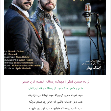
ترانه: حسین غیاثی | موزیک: رستاک | تنظیم: آبان حبیبی
متن و شعر آهنگ عید از رستاک و کامران تفتی
عید شوقه دلای کوچیکه عید تهرانه بی ترافیکه
عید برق چشاته وقتی که حالو روز شبام تاریکه
عید شب پرسه تو خیابونه عید آواز زیر بارونه