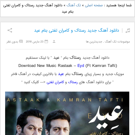
دانلود آهنگ جدید بهنام
دانلود آهنگ جدید علی
شما اینجا هستید :
صفحه اصلی
»
تک آهنگ
»
دانلود آهنگ جدید رستاک و کامران تفتی
بانی بنام قرص قمر 2
یاسینی بنام دورترین نزدیک
بنام عید
دانلود آهنگ جدید رستاک و کامران تفتی بنام عید
موضوعات:
تک آهنگ
,
جدیدترین ها
23 مارس 2018
بدون نظر
رستاک
عید
دانلود آهنگ جدید
بنام “
” با لینک مستقیم
Download New Music Rastaak –
Eyd
(Ft Kamran Tafti)
رستاک
عید
موزیک جدید و بسیار زیبای
بنام
با بالاترین کیفیت در آهنگ فاخر
” برای دانلود آهنگ های
رستاک
و
کامران تفتی
<— کلیک کنید “