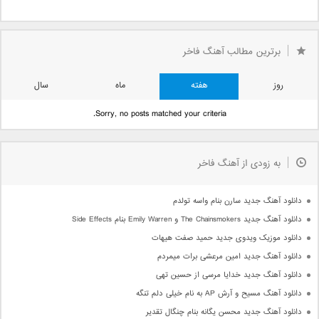
برترین مطالب آهنگ فاخر
روز
هفته
ماه
سال
Sorry, no posts matched your criteria.
به زودی از آهنگ فاخر
دانلود آهنگ جدید سارن بنام واسه تولدم
دانلود آهنگ جدید The Chainsmokers و Emily Warren بنام Side Effects
دانلود موزیک ویدوی جدید حمید صفت هیهات
دانلود آهنگ جدید امین مرعشی برات میمردم
دانلود آهنگ جدید خدایا مرسی از حسین تهی
دانلود آهنگ مسیح و آرش AP به نام خیلی دلم تنگه
دانلود آهنگ جدید محسن یگانه بنام چنگال تقدیر