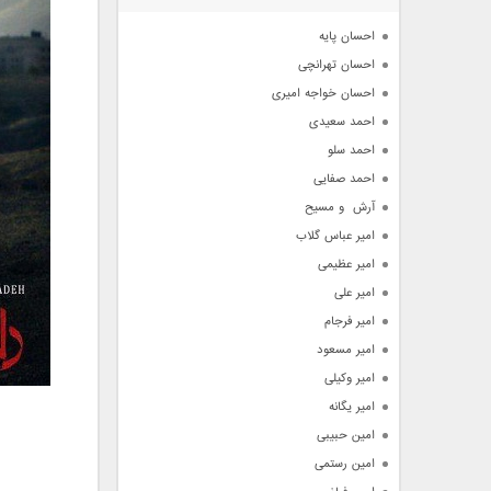
آرشیو
احسان پایه
احسان تهرانچی
احسان خواجه امیری
احمد سعیدی
احمد سلو
احمد صفایی
آرش  و مسیح
امیر عباس گلاب
امیر عظیمی
امیر علی
امیر فرجام
امیر مسعود
امیر وکیلی
امیر یگانه
امین حبیبی
امین رستمی