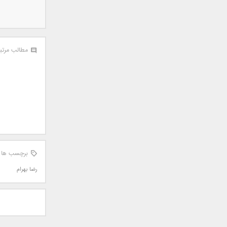
سامان جلیلی
سعید شهروز
سعید مدرس
سیامک عباسی
مطالب مرتب
سیاوش قمصری
سیروان خسروی
سینا بهداد
سینا حجازی
سینا سرلک
شاهین جمشیدپور
شهاب رمضان
شهرام شکوهی
برچسب ها
علی ارشدی
رضا بهرام
علی اصحابی
علی بابا
علی باقری
علی پیشتاز