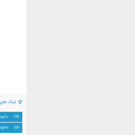
جمشید
حامد پهلان
حامد زمانی
حامد محضرنیا
حبیب
حسین توکلی
حمید اصغری
حمید طالب زاده
حمید عسکری
رامین بی باک
رستاک
رضا شیری
رضا صادقی
لینک های 
رضا یزدانی
روزبه نعمت الهی
128
دانلود
زانیار خسروی
320
دانلود
سالار عقیلی