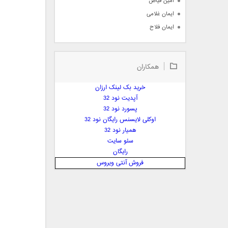
امین فیاض
ایمان غلامی
ایمان فلاح
بابک جهانبخش
بابک رادمنش
همکاران
بابک مافی
باراد
خرید بک لینک ارزان
بنیامین بهادری
آپدیت نود 32
بهراد شهریاری
پسورد نود 32
اوکلی لایسنس رایگان نود 32
بهنام صفوی
همیار نود 32
بهنام علمشاهی
سئو سایت
 پارسا صدیق
رایگان
پارسا چیلیک
فروش آنتی ویروس
پازل بند
پویا
پویا سالکی
پویان
پیمان زارعی