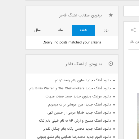
دید فرزاد
دانلود آهنگ جدید بهنام
دانلود آهنگ جدید علی
 آتیش
بانی بنام قرص قمر 2
یاسینی بنام دورترین نزدیک
برترین مطالب آهنگ فاخر
روز
هفته
ماه
سال
ون نظر
Sorry, no posts matched your criteria.
به زودی از آهنگ فاخر
دانلود آهنگ جدید سارن بنام واسه تولدم
دانلود آهنگ جدید The Chainsmokers و Emily Warren بنام Side Effects
دانلود موزیک ویدوی جدید حمید صفت هیهات
دانلود آهنگ جدید امین مرعشی برات میمردم
دانلود آهنگ جدید خدایا مرسی از حسین تهی
دانلود آهنگ مسیح و آرش AP به نام خیلی دلم تنگه
دانلود آهنگ جدید محسن یگانه بنام چنگال تقدیر
دانلود آلبوم جدید محمدرضا هدایتی بنام عشق پنهونی