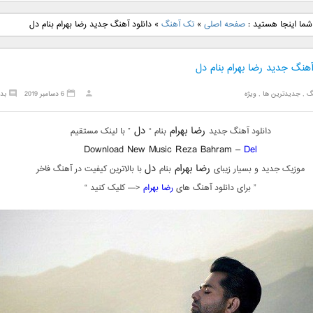
نگ جدید رضا
دانلود آهنگ جدید علی
دانلود آهنگ جدید مهدی
دانلود آهنگ ج
شما اینجا هستید :
صفحه اصلی
»
تک آهنگ
»
دانلود آهنگ جدید رضا بهرام بنام دل
بنام نگار
لهراسبی بنام صورت
یراحی بنام اسرار
فرزین بنام
آهنگ جدید رضا بهرام بنام دل
گ
,
جدیدترین ها
,
ویژه
6 دسامبر 2019
بد
رضا بهرام
دل
دانلود آهنگ جدید
بنام “
” با لینک مستقیم
Download New Music Reza Bahram –
Del
رضا بهرام
دل
موزیک جدید و بسیار زیبای
بنام
با بالاترین کیفیت در آهنگ فاخر
” برای دانلود آهنگ های
رضا بهرام
<— کلیک کنید “