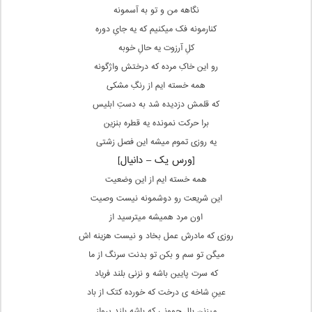
نگاهه من و تو به آسمونه
کنارمونه فک میکنیم که یه جایِ دوره
کلِ آرزوت یه حالِ خوبه
رو این خاکِ مرده که درختش واژگونه
همه خسته ایم از رنگِ مشکی
که قلمش دزدیده شد به دستِ ابلیس
برا حرکت نمونده یه قطره بنزین
یه روزی تموم میشه این فصل زشتی
[ورس یک – دانیال]
همه خسته ایم از این وضعیت
این شریعت رو دوشمونه نیست وصیت
اون مرد همیشه میترسید از
روزی که مادرش عمل بخاد و نیست هزینه اش
میگن تو سم و بکن تو بدنت سرنگ از ما
که سرت پایین باشه و نزنی بلند فریاد
عینِ شاخه ی درخت که خورده کتک از باد
میزنن بالِ جوونی که باشه بلند پرواز