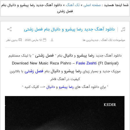
دانلود آهنگ جدید بهنام
دانلود آهنگ جدید علی
شما اینجا هستید :
صفحه اصلی
»
تک آهنگ
»
دانلود آهنگ جدید رضا پیشرو و دانیال بنام
بانی بنام قرص قمر 2
یاسینی بنام دورترین نزدیک
فصل زشتی
دانلود آهنگ جدید رضا پیشرو و دانیال بنام فصل زشتی
موضوعات:
تک آهنگ
,
جدیدترین ها
12 مارس 2020
بدون نظر
رضا پیشرو
دانیال
فصل زشتی
دانلود آهنگ جدید
و
بنام “
” با لینک مستقیم
Download New Music Reza Pishro –
Fasle Zeshti
(Ft Daniyal)
رضا پیشرو
دانیال
فصل زشتی
موزیک جدید و بسیار زیبای
و
بنام
با بالاترین
کیفیت در آهنگ فاخر
” برای دانلود آهنگ های
رضا پیشرو
و
دانیال
<— کلیک کنید “