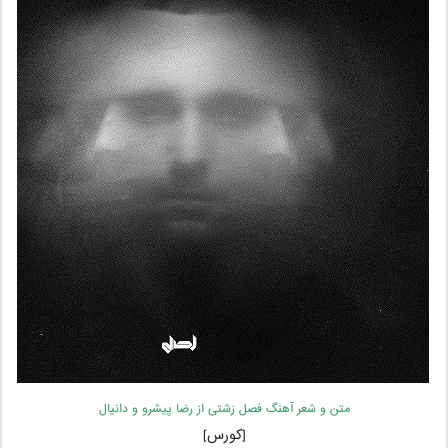
متن و شعر آهنگ فصل زشتی از رضا پیشرو و دانیال
[کورس]