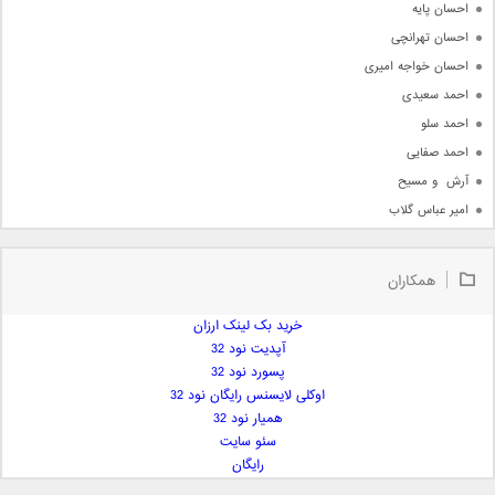
احسان پایه
احسان تهرانچی
احسان خواجه امیری
احمد سعیدی
احمد سلو
احمد صفایی
آرش  و مسیح
امیر عباس گلاب
امیر عظیمی
امیر علی
همکاران
امیر فرجام
امیر مسعود
خرید بک لینک ارزان
آپدیت نود 32
امیر وکیلی
پسورد نود 32
امیر یگانه
اوکلی لایسنس رایگان نود 32
امین حبیبی
همیار نود 32
امین رستمی
سئو سایت
رایگان
امین فیاض