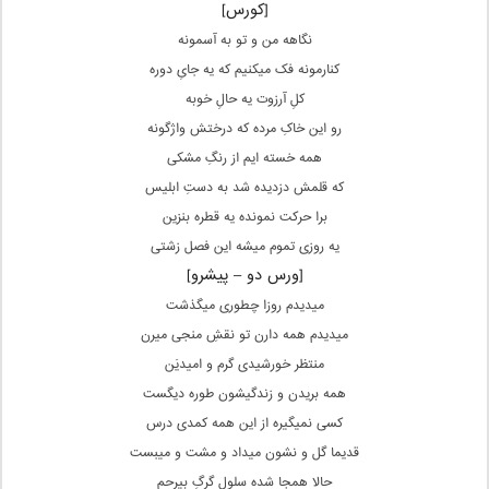
[کورس]
نگاهه من و تو به آسمونه
کنارمونه فک میکنیم که یه جایِ دوره
کلِ آرزوت یه حالِ خوبه
رو این خاکِ مرده که درختش واژگونه
همه خسته ایم از رنگِ مشکی
که قلمش دزدیده شد به دستِ ابلیس
برا حرکت نمونده یه قطره بنزین
یه روزی تموم میشه این فصل زشتی
[ورس دو – پیشرو]
میدیدم روزا چطوری میگذشت
میدیدم همه دارن تو نقشِ منجی میرن
منتظر خورشیدی گرم و امیدیَن
همه بریدن و زندگیشون طوره دیگست
کسی نمیگیره از این همه کمدی درس
قدیما گل و نشون میداد و مشت و میبست
حالا همجا شده سلولِ گرگِ بیرحم