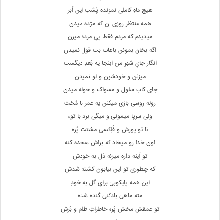
هیچ ماهِ کاملی نمونده پُشتِ این اَبر
همه منتظر روزی ان که مژده میدن
میدیدم که مردم فقط پیِ مرده میرن
اگه بخان بمونن باهات بت قول نمیدن
انگار جایِ شهرِ من اینجا یه بُعدِ دیگست
میزنن و خودشون و لو نمیدن
جای کاپ سلول و مسواک و حوله میدن
روله روسی بازی میکنن یه عمر با مُخت
ولی سرپا میمونی و میگی برد با توءِ
تا تو پورش و فُلِکسی مشتت پُره
اون خدا رو میخاد که براش سجده کنه
تو آینه داره میزنه ذل به خودش
که چطوری تو این بیابون کشته شدش
این همه پایکوبی برایِ گل به خودِ
مثه ماهی بادکنی گنده شده
تو عمقش مخش پُره خاطراتِ ظلم و بُرش