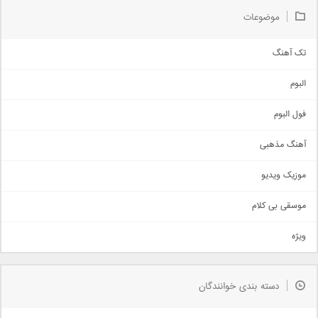
موضوعات
تک آهنگ
آهنگ شاد
البوم
غمگین
اجتماعی
فول البوم
آهنگ عاشقانه
آهنگ مذهبی
حماسی
اذری
موزیک ویدیو
سنتی
اهنگ بندرعباسی
موسقی بی کلام
تیتراژ
ویژه
دمو
مذهبی
به زودی
دسته بندی خوانندگان
جدیدترین ها
آرشیو