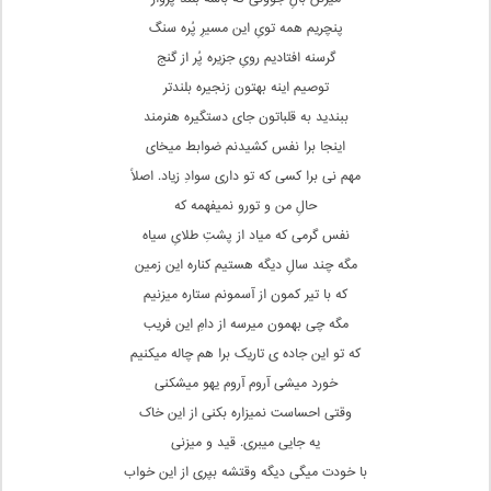
پنچریم همه تویِ این مسیرِ پُره سنگ
گرسنه افتادیم رویِ جزیره پُر از گنج
توصیم اینه بهتون زنجیره بلندتر
ببندید به قلباتون جای دستگیره هنرمند
اینجا برا نفس کشیدنم ضوابط میخای
مهم نی برا کسی که تو داری سوادِ زیاد. اصلاً
حالِ من و تورو نمیفهمه که
نفس گرمی که میاد از پشتِ طلایِ سیاه
مگه چند سالِ دیگه هستیم کناره این زمین
که با تیر کمون از آسمونم ستاره میزنیم
مگه چی بهمون میرسه از دامِ این فریب
که تو این جاده ی تاریک برا هم چاله میکنیم
خورد میشی آروم آروم یهو میشکنی
وقتی احساست نمیزاره بکنی از این خاک
یه جایی میبری. قید و میزنی
با خودت میگی دیگه وقتشه بپری از این خواب