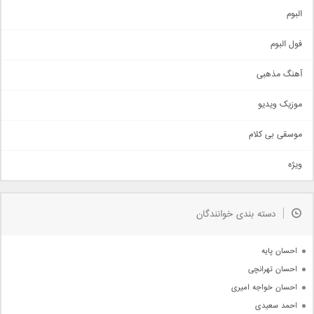
آهنگ شاد
البوم
غمگین
اجتماعی
فول البوم
آهنگ عاشقانه
آهنگ مذهبی
حماسی
اذری
موزیک ویدیو
سنتی
اهنگ بندرعباسی
موسقی بی کلام
تیتراژ
ویژه
دمو
مذهبی
به زودی
دسته بندی خوانندگان
جدیدترین ها
آرشیو
احسان پایه
احسان تهرانچی
احسان خواجه امیری
احمد سعیدی