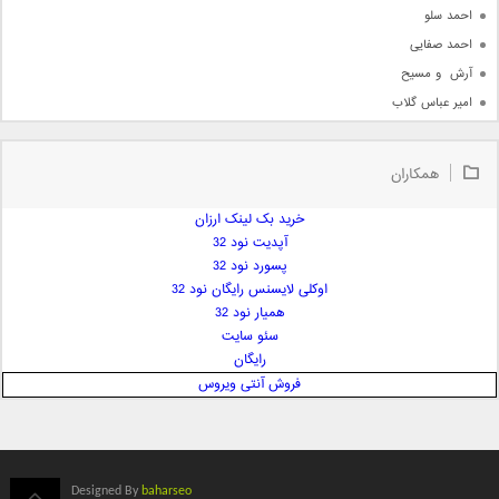
احمد سلو
احمد صفایی
آرش  و مسیح
امیر عباس گلاب
امیر عظیمی
امیر علی
همکاران
امیر فرجام
امیر مسعود
خرید بک لینک ارزان
آپدیت نود 32
امیر وکیلی
پسورد نود 32
امیر یگانه
اوکلی لایسنس رایگان نود 32
امین حبیبی
همیار نود 32
امین رستمی
سئو سایت
رایگان
امین فیاض
فروش آنتی ویروس
ایمان غلامی
ایمان فلاح
بابک جهانبخش
بابک رادمنش
Designed By
baharseo