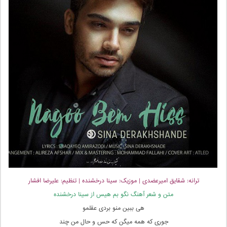
ترانه: شقایق امیرعضدی | موزیک: سینا درخشنده | تنظیم: علیرضا افشار
متن و شعر آهنگ نگو بم هیس از سینا درخشنده
هی ببین منو بردی عقلمو
جوری که همه میگن که حس و حال من چند