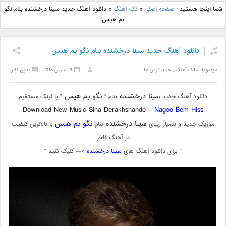
دانلود آهنگ جدید بهنام
دانلود آهنگ جدید علی
شما اینجا هستید :
صفحه اصلی
»
تک آهنگ
»
دانلود آهنگ جدید سینا درخشنده بنام نگو
بانی بنام قرص قمر 2
یاسینی بنام دورترین نزدیک
بم هیس
دانلود آهنگ جدید سینا درخشنده بنام نگو بم هیس
موضوعات:
تک آهنگ
,
جدیدترین ها
19 مارس 2018
بدون نظر
سینا درخشنده
نگو بم هیس
دانلود آهنگ جدید
بنام “
” با لینک مستقیم
Download New Music Sina Derakhshande –
Nagoo Bem Hiss
سینا درخشنده
نگو بم هیس
موزیک جدید و بسیار زیبای
بنام
با بالاترین کیفیت
در آهنگ فاخر
” برای دانلود آهنگ های
سینا درخشنده
<— کلیک کنید “