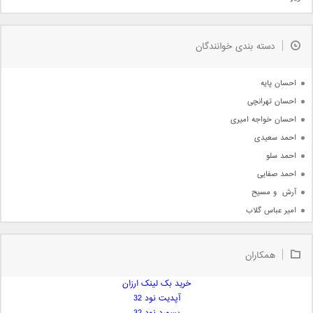
مذهبی
به زودی
دسته بندی خوانندگان
جدیدترین ها
آرشیو
احسان پایه
احسان تهرانچی
احسان خواجه امیری
احمد سعیدی
احمد سلو
احمد صفایی
آرش  و مسیح
امیر عباس گلاب
امیر عظیمی
امیر علی
همکاران
امیر فرجام
امیر مسعود
خرید بک لینک ارزان
آپدیت نود 32
امیر وکیلی