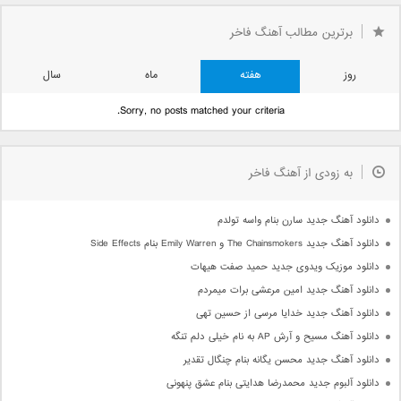
برترین مطالب آهنگ فاخر
روز
هفته
ماه
سال
Sorry, no posts matched your criteria.
به زودی از آهنگ فاخر
دانلود آهنگ جدید سارن بنام واسه تولدم
دانلود آهنگ جدید The Chainsmokers و Emily Warren بنام Side Effects
دانلود موزیک ویدوی جدید حمید صفت هیهات
دانلود آهنگ جدید امین مرعشی برات میمردم
دانلود آهنگ جدید خدایا مرسی از حسین تهی
دانلود آهنگ مسیح و آرش AP به نام خیلی دلم تنگه
دانلود آهنگ جدید محسن یگانه بنام چنگال تقدیر
دانلود آلبوم جدید محمدرضا هدایتی بنام عشق پنهونی