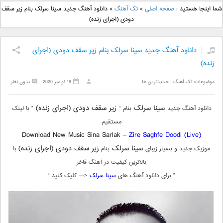
دانلود آهنگ جدید بهنام
دانلود آهنگ جدید علی
شما اینجا هستید :
صفحه اصلی
»
تک آهنگ
»
دانلود آهنگ جدید سینا سرلک بنام زیر سقف
بانی بنام قرص قمر 2
یاسینی بنام دورترین نزدیک
دودی (اجرای زنده)
دانلود آهنگ جدید سینا سرلک بنام زیر سقف دودی (اجرای
زنده)
موضوعات:
تک آهنگ
,
جدیدترین ها
16 نوامبر 2020
بدون نظر
سینا سرلک
زیر سقف دودی (اجرای زنده)
دانلود آهنگ جدید
بنام “
” با لینک
مستقیم
Download New Music Sina Sarlak –
Zire Saghfe Doodi (Live)
سینا سرلک
زیر سقف دودی (اجرای زنده)
موزیک جدید و بسیار زیبای
بنام
با
بالاترین کیفیت در آهنگ فاخر
” برای دانلود آهنگ های
سینا سرلک
<— کلیک کنید “