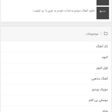
دانلود آهنگ میشم به فدات خودم یه نفری با دو کیفیت
موضوعات
تک آهنگ
آهنگ شاد
البوم
غمگین
اجتماعی
فول البوم
آهنگ عاشقانه
آهنگ مذهبی
حماسی
اذری
موزیک ویدیو
سنتی
اهنگ بندرعباسی
موسقی بی کلام
تیتراژ
ویژه
دمو