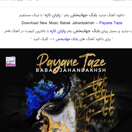
بابک جهانبخش
پایان تازه
دانلود آهنگ جدید
بنام “
” با لینک مستقیم
Download New Music Babak Jahanbakhsh –
Payane Taze
بابک جهانبخش
پایان تازه
 جدید و بسیار زیبای
بنام
با بالاترین کیفیت در آهنگ فاخر
” برای دانلود آهنگ های
بابک جهانبخش
<— کلیک کنید “