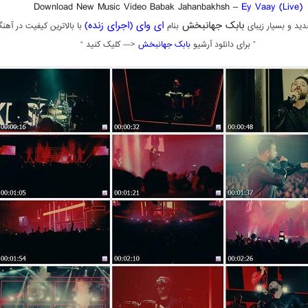
Download New Music Video Babak Jahanbakhsh –
Ey Vaay (Live)
بابک جهانبخش
ای وای (اجرای زنده)
ید و بسیار زیبای
بنام
با بالاترین کیفیت در آهن
” برای دانلود آرشیو
بابک جهانبخش
<— کلیک کنید “