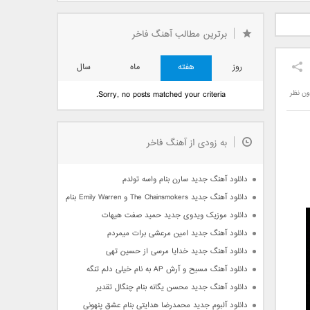
دید فرزاد
دانلود آهنگ جدید بهنام
دانلود آهنگ جدید علی
 آتیش
بانی بنام قرص قمر 2
یاسینی بنام دورترین نزدیک
برترین مطالب آهنگ فاخر
روز
هفته
ماه
سال
ون نظر
Sorry, no posts matched your criteria.
به زودی از آهنگ فاخر
دانلود آهنگ جدید سارن بنام واسه تولدم
دانلود آهنگ جدید The Chainsmokers و Emily Warren بنام Side Effects
دانلود موزیک ویدوی جدید حمید صفت هیهات
دانلود آهنگ جدید امین مرعشی برات میمردم
دانلود آهنگ جدید خدایا مرسی از حسین تهی
دانلود آهنگ مسیح و آرش AP به نام خیلی دلم تنگه
دانلود آهنگ جدید محسن یگانه بنام چنگال تقدیر
دانلود آلبوم جدید محمدرضا هدایتی بنام عشق پنهونی