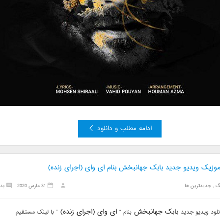
ادامه مطلب و دانلود
 موزیک ویدیو جدید بابک جهانبخش بنام ای وای (اجرای زنده)
گ
,
جدیدترین ها
31 مارس 2020
بد
بابک جهانبخش
ای وای (اجرای زنده)
نلود ویدیو جدید
بنام “
” با لینک مستقیم