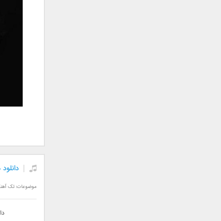
علی تکتا
علی رها
علی رهبری
علی عباسی
علی عبدالمالکی
علی لهراسبی
علی هایپر
علیرضا روزگار
علیرضا طلیسچی
علیرضا قربانی
عماد
عماد طالب زاده
فاتح نورایی
دانلود
فتاح فتحی
فرشید امین
موضوعات:
تک آهن
فرهاد جواهر کلام
فرهاد دهقان
دا