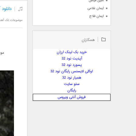
امین فیاض
دانلود
ایمان غلامی
ایمان فلاح
موضوعات:
تک آهن
بابک جهانبخش
بابک رادمنش
همکاران
بابک مافی
باراد
خرید بک لینک ارزان
موز
بنیامین بهادری
آپدیت نود 32
بهراد شهریاری
پسورد نود 32
اوکلی لایسنس رایگان نود 32
بهنام صفوی
همیار نود 32
بهنام علمشاهی
سئو سایت
 پارسا صدیق
رایگان
پارسا چیلیک
فروش آنتی ویروس
پازل بند
پویا
پویا سالکی
پویان
پیمان زارعی