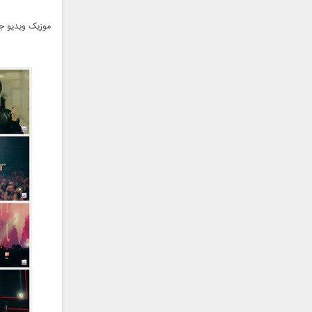
فریبرز خاتمی
فریدون آسرایی
موزیک ویدیو جد
قاسم افشار
کامران مولایی
کامران و هومن
کوروش صنعتی
مازیار فلاحی
ماهان بهرام خان
مجید اخشابی
مجید خراطها
مجید یحیایی
محسن ابراهیم زاده
محسن چاوشی
محسن یاحقی
محسن یگانه
محمد اصفهانی
محمدرضا هدایتی
محمد علیزاده