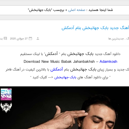
نگ جدید رضا
دانلود آهنگ جدید علی
دانلود آهنگ جدید مهدی
دانلود آهنگ ج
شما اینجا هستید :
صفحه اصلی
»
برچسب "بابک جهانبخش"
بنام نگار
لهراسبی بنام صورت
یراحی بنام اسرار
فرزین بنام
 آهنگ جدید بابک جهانبخش بنام آدمکش
گ
,
جدیدترین ها
27 جولای 2020
بد
بابک جهانبخش
آدمکش
دانلود آهنگ جدید
بنام “
” با لینک مستقیم
Download New Music Babak Jahanbakhsh –
Adamkosh
بابک جهانبخش
آدمکش
ک جدید و بسیار زیبای
بنام
با بالاترین کیفیت در آهنگ فاخر
” برای دانلود آهنگ های
بابک جهانبخش
<— کلیک کنید “