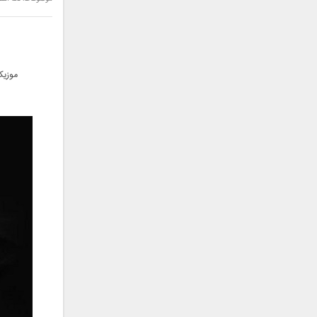
سامان جلیلی
سعید شهروز
سعید مدرس
سیامک عباسی
موزیک
سیاوش قمصری
سیروان خسروی
سینا بهداد
سینا حجازی
سینا سرلک
شاهین جمشیدپور
شهاب رمضان
شهرام شکوهی
علی ارشدی
علی اصحابی
علی بابا
علی باقری
علی پیشتاز