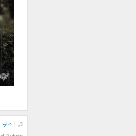
جمشید
حامد پهلان
حامد زمانی
حامد محضرنیا
حبیب
حسین توکلی
حمید اصغری
حمید طالب زاده
حمید عسکری
رامین بی باک
رستاک
رضا شیری
رضا صادقی
رضا یزدانی
روزبه نعمت الهی
دانلود 
زانیار خسروی
سالار عقیلی
موضوعات:
تک آهن