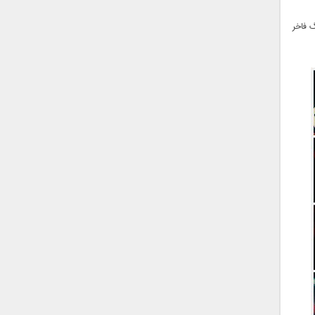
گ فاخر