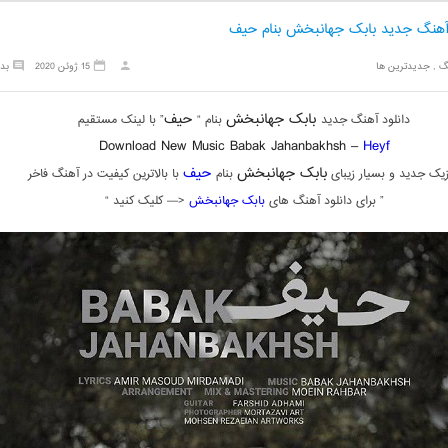
 آهنگ جدید بابک جهانبخش بنام حیف
گ
,
جدیدترین ها
15 ژوئن 2020
بد
بابک جهانبخش
حیف
دانلود آهنگ جدید
بنام “
” با لینک مستقیم
Download New Music Babak Jahanbakhsh –
Heyf
بابک جهانبخش
حیف
یک جدید و بسیار زیبای
بنام
با بالاترین کیفیت در آهنگ فاخر
” برای دانلود آهنگ های
بابک جهانبخش
<— کلیک کنید “