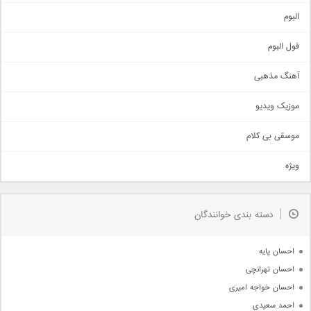
آهنگ شاد
البوم
غمگین
اجتماعی
فول البوم
آهنگ عاشقانه
آهنگ مذهبی
حماسی
اذری
موزیک ویدیو
سنتی
اهنگ بندرعباسی
موسقی بی کلام
تیتراژ
ویژه
دمو
مذهبی
به زودی
دسته بندی خوانندگان
جدیدترین ها
آرشیو
احسان پایه
احسان تهرانچی
احسان خواجه امیری
احمد سعیدی