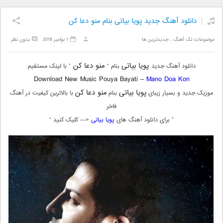
دانلود آهنگ جدید پویا بیاتی بنام منو دعا کن
موضوعات:
تک آهنگ
,
جدیدترین ها
1 نوامبر 2018
بدون نظر
پویا بیاتی
منو دعا کن
دانلود آهنگ جدید
بنام “
” با لینک مستقیم
Download New Music Pouya Bayati –
Mano Doa Kon
پویا بیاتی
منو دعا کن
موزیک جدید و بسیار زیبای
بنام
با بالاترین کیفیت در آهنگ
فاخر
” برای دانلود آهنگ های
پویا بیاتی
<— کلیک کنید “