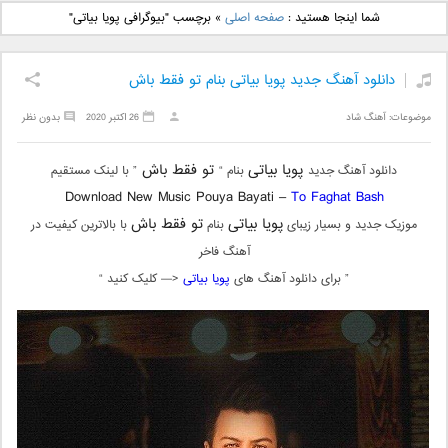
دانلود آهنگ جدید بهنام
دانلود آهنگ جدید علی
شما اینجا هستید :
صفحه اصلی
»
برچسب "بیوگرافی پویا بیاتی"
بانی بنام قرص قمر 2
یاسینی بنام دورترین نزدیک
دانلود آهنگ جدید پویا بیاتی بنام تو فقط باش
موضوعات:
آهنگ شاد
26 اکتبر 2020
بدون نظر
پویا بیاتی
تو فقط باش
دانلود آهنگ جدید
بنام “
” با لینک مستقیم
Download New Music Pouya Bayati –
To Faghat Bash
پویا بیاتی
تو فقط باش
موزیک جدید و بسیار زیبای
بنام
با بالاترین کیفیت در
آهنگ فاخر
” برای دانلود آهنگ های
پویا بیاتی
<— کلیک کنید “