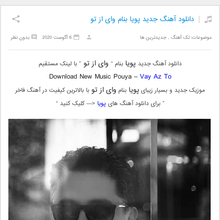
دانلود آهنگ جدید پویا بنام وای از تو
موضوعات:
تک آهنگ
,
جدیدترین ها
6 آگوست 2020
بدون نظر
پویا
وای از تو
دانلود آهنگ جدید
بنام “
” با لینک مستقیم
Download New Music Pouya –
Vay Az To
پویا
وای از تو
موزیک جدید و بسیار زیبای
بنام
با بالاترین کیفیت در آهنگ فاخر
” برای دانلود آهنگ های
پویا
<— کلیک کنید “