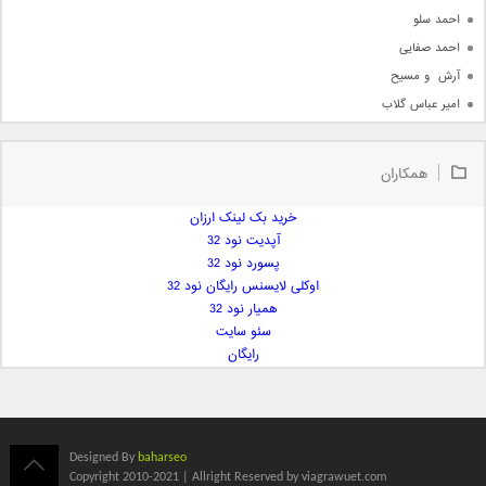
احمد سلو
احمد صفایی
آرش  و مسیح
امیر عباس گلاب
امیر عظیمی
امیر علی
همکاران
امیر فرجام
امیر مسعود
خرید بک لینک ارزان
آپدیت نود 32
امیر وکیلی
پسورد نود 32
امیر یگانه
اوکلی لایسنس رایگان نود 32
امین حبیبی
همیار نود 32
امین رستمی
سئو سایت
رایگان
امین فیاض
ایمان غلامی
ایمان فلاح
بابک جهانبخش
Designed By
baharseo
بابک رادمنش
Copyright 2010-2021 | Allright Reserved by viagrawuet.com