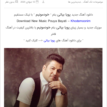
موضوعات:
تک آهنگ
,
جدیدترین ها
12 جولای 2020
بدون نظر
پویا بیاتی
خودمونیم
دانلود آهنگ جدید
بنام “
” با لینک مستقیم
Download New Music Pouya Bayati –
Khodemoonim
پویا بیاتی
خودمونیم
موزیک جدید و بسیار زیبای
بنام
با بالاترین کیفیت در آهنگ
فاخر
” برای دانلود آهنگ های
پویا بیاتی
<— کلیک کنید “