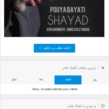
ادامه مطلب و دانلود
»
3
2
صفحه 1 از 3
1
برترین مطالب آهنگ فاخر
روز
هفته
ماه
سال
Sorry, no posts matched your criteria.
به زودی از آهنگ فاخر