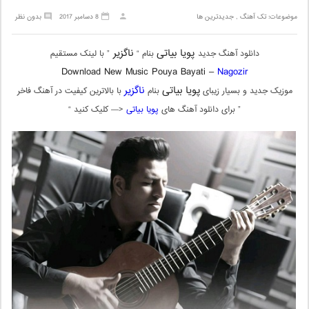
موضوعات:
تک آهنگ
,
جدیدترین ها
8 دسامبر 2017
بدون نظر
پويا بياتی
ناگزير
دانلود آهنگ جدید
بنام “
” با لینک مستقیم
Download New Music Pouya Bayati –
Nagozir
پويا بياتی
ناگزير
موزیک جدید و بسیار زیبای
بنام
با بالاترین کیفیت در آهنگ فاخر
” برای دانلود آهنگ های
پويا بياتی
<— کلیک کنید “