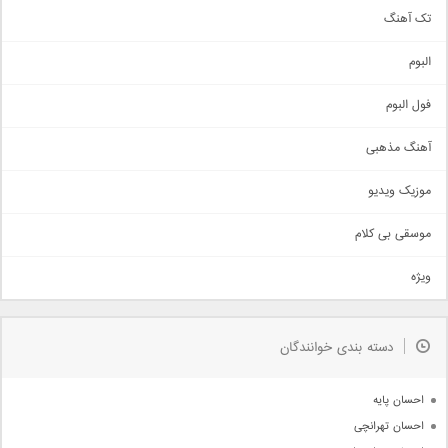
تک آهنگ
آهنگ شاد
البوم
غمگین
اجتماعی
فول البوم
آهنگ عاشقانه
آهنگ مذهبی
حماسی
اذری
موزیک ویدیو
سنتی
اهنگ بندرعباسی
موسقی بی کلام
تیتراژ
ویژه
دمو
مذهبی
به زودی
دسته بندی خوانندگان
جدیدترین ها
آرشیو
احسان پایه
احسان تهرانچی