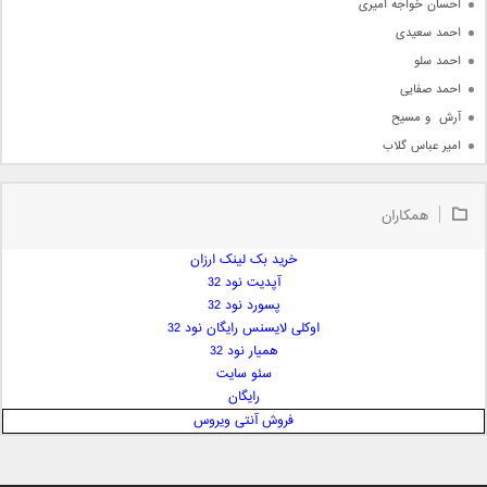
احسان خواجه امیری
احمد سعیدی
احمد سلو
احمد صفایی
آرش  و مسیح
امیر عباس گلاب
امیر عظیمی
امیر علی
همکاران
امیر فرجام
امیر مسعود
خرید بک لینک ارزان
آپدیت نود 32
امیر وکیلی
پسورد نود 32
امیر یگانه
اوکلی لایسنس رایگان نود 32
امین حبیبی
همیار نود 32
امین رستمی
سئو سایت
رایگان
امین فیاض
فروش آنتی ویروس
ایمان غلامی
ایمان فلاح
بابک جهانبخش