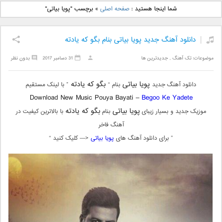
دانلود آهنگ جدید بهنام
دانلود آهنگ جدید علی
شما اینجا هستید :
صفحه اصلی
»
برچسب "پويا بياتی"
بانی بنام قرص قمر 2
یاسینی بنام دورترین نزدیک
دانلود آهنگ جدید پويا بياتی بنام بگو كه يادته
موضوعات:
تک آهنگ
,
جدیدترین ها
31 دسامبر 2017
بدون نظر
پويا بياتی
بگو كه يادته
دانلود آهنگ جدید
بنام “
” با لینک مستقیم
Download New Music Pouya Bayati –
Begoo Ke Yadete
پويا بياتی
بگو كه يادته
موزیک جدید و بسیار زیبای
بنام
با بالاترین کیفیت در
آهنگ فاخر
” برای دانلود آهنگ های
پويا بياتی
<— کلیک کنید “