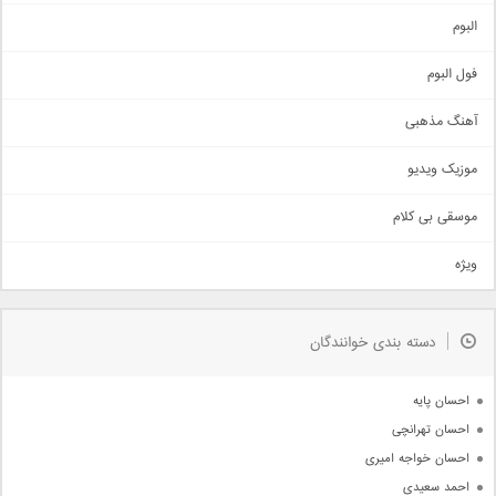
آهنگ شاد
البوم
غمگین
اجتماعی
فول البوم
آهنگ عاشقانه
آهنگ مذهبی
حماسی
اذری
موزیک ویدیو
سنتی
اهنگ بندرعباسی
موسقی بی کلام
تیتراژ
ویژه
دمو
مذهبی
به زودی
دسته بندی خوانندگان
جدیدترین ها
آرشیو
احسان پایه
احسان تهرانچی
احسان خواجه امیری
احمد سعیدی