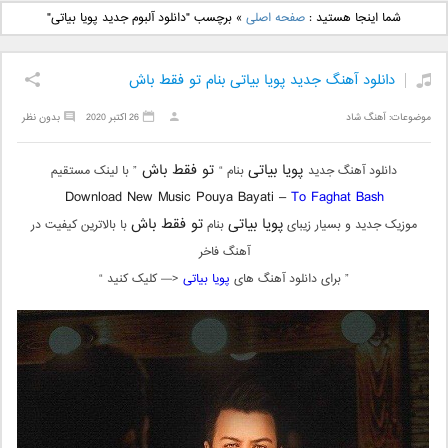
دانلود آهنگ جدید بهنام
دانلود آهنگ جدید علی
شما اینجا هستید :
صفحه اصلی
»
برچسب "دانلود آلبوم جدید پویا بیاتی"
بانی بنام قرص قمر 2
یاسینی بنام دورترین نزدیک
دانلود آهنگ جدید پویا بیاتی بنام تو فقط باش
موضوعات:
آهنگ شاد
26 اکتبر 2020
بدون نظر
پویا بیاتی
تو فقط باش
دانلود آهنگ جدید
بنام “
” با لینک مستقیم
Download New Music Pouya Bayati –
To Faghat Bash
پویا بیاتی
تو فقط باش
موزیک جدید و بسیار زیبای
بنام
با بالاترین کیفیت در
آهنگ فاخر
” برای دانلود آهنگ های
پویا بیاتی
<— کلیک کنید “