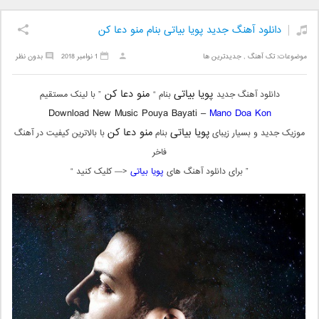
دانلود آهنگ جدید پویا بیاتی بنام منو دعا کن
موضوعات:
تک آهنگ
,
جدیدترین ها
1 نوامبر 2018
بدون نظر
پویا بیاتی
منو دعا کن
دانلود آهنگ جدید
بنام “
” با لینک مستقیم
Download New Music Pouya Bayati –
Mano Doa Kon
پویا بیاتی
منو دعا کن
موزیک جدید و بسیار زیبای
بنام
با بالاترین کیفیت در آهنگ
فاخر
” برای دانلود آهنگ های
پویا بیاتی
<— کلیک کنید “