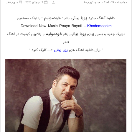
موضوعات:
تک آهنگ
,
جدیدترین ها
12 جولای 2020
بدون نظر
پویا بیاتی
خودمونیم
دانلود آهنگ جدید
بنام “
” با لینک مستقیم
Download New Music Pouya Bayati –
Khodemoonim
پویا بیاتی
خودمونیم
موزیک جدید و بسیار زیبای
بنام
با بالاترین کیفیت در آهنگ
فاخر
” برای دانلود آهنگ های
پویا بیاتی
<— کلیک کنید “