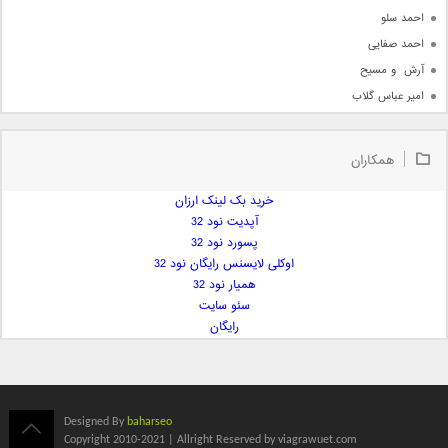
احمد سلو
احمد صفایی
آرش  و مسیح
امیر عباس گلاب
امیر عظیمی
امیر علی
همکاران
امیر فرجام
امیر مسعود
خرید بک لینک ارزان
آپدیت نود 32
امیر وکیلی
پسورد نود 32
امیر یگانه
اوکلی لایسنس رایگان نود 32
امین حبیبی
همیار نود 32
امین رستمی
سئو سایت
رایگان
امین فیاض
ایمان غلامی
ایمان فلاح
بابک جهانبخش
Designed By
baharseo
بابک رادمنش
Copyright 2010-2021 | Allright Reserved by viagrawuet.com