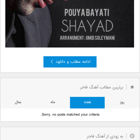
ادامه مطلب و دانلود
»
3
2
صفحه 1 از 3
1
برترین مطالب آهنگ فاخر
روز
هفته
ماه
سال
Sorry, no posts matched your criteria.
به زودی از آهنگ فاخر