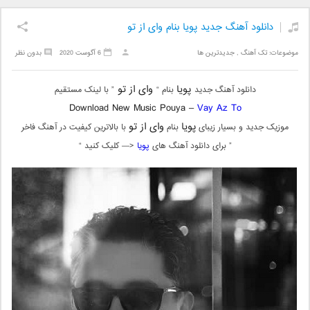
دانلود آهنگ جدید پویا بنام وای از تو
موضوعات:
تک آهنگ
,
جدیدترین ها
6 آگوست 2020
بدون نظر
پویا
وای از تو
دانلود آهنگ جدید
بنام “
” با لینک مستقیم
Download New Music Pouya –
Vay Az To
پویا
وای از تو
موزیک جدید و بسیار زیبای
بنام
با بالاترین کیفیت در آهنگ فاخر
” برای دانلود آهنگ های
پویا
<— کلیک کنید “