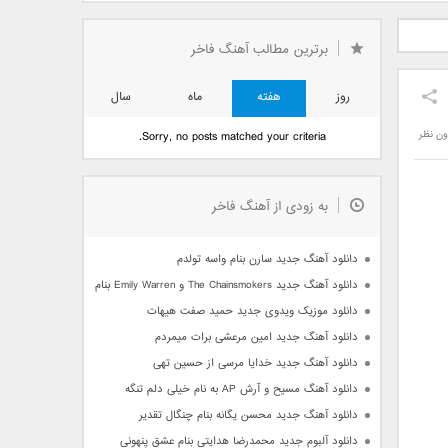
دید فرزاد
دانلود آهنگ جدید بهنام
دانلود آهنگ جدید علی
 آتیش
بانی بنام قرص قمر 2
یاسینی بنام دورترین نزدیک
برترین مطالب آهنگ فاخر
روز
هفته
ماه
سال
ون نظر
Sorry, no posts matched your criteria.
به زودی از آهنگ فاخر
دانلود آهنگ جدید سارن بنام واسه تولدم
دانلود آهنگ جدید The Chainsmokers و Emily Warren بنام Side Effects
دانلود موزیک ویدوی جدید حمید صفت هیهات
دانلود آهنگ جدید امین مرعشی برات میمردم
دانلود آهنگ جدید خدایا مرسی از حسین تهی
دانلود آهنگ مسیح و آرش AP به نام خیلی دلم تنگه
دانلود آهنگ جدید محسن یگانه بنام چنگال تقدیر
دانلود آلبوم جدید محمدرضا هدایتی بنام عشق پنهونی