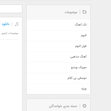
دانلود آلبوم جدید سیروان
دانلود آهنگ جدید علیرضا
دانلود آه
خسروی بنام مونولوگ
قربانی بنام خیال خوش
بهرام 
موضوعات
دانلود 
تک آهنگ
آهنگ شاد
موضوعات:
آرشیو
,
البوم
غمگین
اجتماعی
فول البوم
آهنگ عاشقانه
آهنگ مذهبی
حماسی
اذری
موزیک ویدیو
سنتی
اهنگ بندرعباسی
موسقی بی کلام
تیتراژ
ویژه
دمو
مذهبی
به زودی
دسته بندی خوانندگان
جدیدترین ها