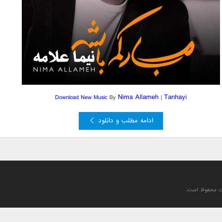
Nima Allameh
Tanhayi
Download New
Music
By
|
ادامه مطلب و دانلود
یت محفوظ است.