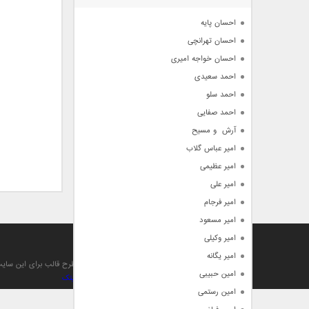
آرشیو
احسان پایه
احسان تهرانچی
احسان خواجه امیری
احمد سعیدی
احمد سلو
احمد صفایی
آرش  و مسیح
امیر عباس گلاب
امیر عظیمی
امیر علی
امیر فرجام
امیر مسعود
امیر وکیلی
آهنگ من
امیر یگانه
تمام حقوق مادی , معنوی , مطالب و طرح قالب برای این سا
امین حبیبی
بهینه سازی و صعود توسط بهترین
بک لینک
امین رستمی