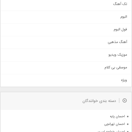
تک آهنگ
آهنگ شاد
البوم
غمگین
اجتماعی
فول البوم
آهنگ عاشقانه
آهنگ مذهبی
حماسی
اذری
موزیک ویدیو
سنتی
اهنگ بندرعباسی
موسقی بی کلام
تیتراژ
ویژه
دمو
مذهبی
به زودی
دسته بندی خوانندگان
جدیدترین ها
آرشیو
احسان پایه
احسان تهرانچی
احسان خواجه امیری