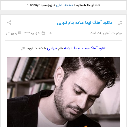
دانلود آهنگ جدید بهنام
دانلود آهنگ جدید علی
شما اینجا هستید :
صفحه اصلی
»
برچسب "Tanhayi"
بانی بنام قرص قمر 2
یاسینی بنام دورترین نزدیک
دانلود آهنگ نیما علامه بنام تنهایی
موضوعات:
آرشیو
,
تک آهنگ
31 ژانویه 2017
بدون نظر
نیما علامه
تنهایی
دانلود آهنگ جدید
بنام
با کیفیت اورجینال