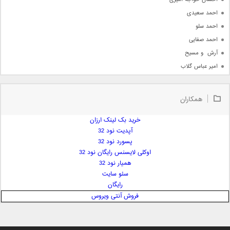
احمد سعیدی
احمد سلو
احمد صفایی
آرش  و مسیح
امیر عباس گلاب
امیر عظیمی
امیر علی
همکاران
امیر فرجام
امیر مسعود
خرید بک لینک ارزان
آپدیت نود 32
امیر وکیلی
پسورد نود 32
امیر یگانه
اوکلی لایسنس رایگان نود 32
امین حبیبی
همیار نود 32
امین رستمی
سئو سایت
رایگان
امین فیاض
فروش آنتی ویروس
ایمان غلامی
ایمان فلاح
بابک جهانبخش