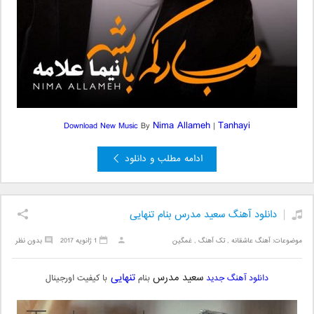
Nima Allameh
Tanhayi
Download New
Music
By
|
ادامه مطلب و دانلود
دانلود آهنگ سعید مدرس بنام تنهایی
موضوعات:
آهنگ عاشقانه
,
تک آهنگ
,
غمگین
1 ژانویه 2017
بدون نظر
سعید مدرس
تنهایی
دانلود آهنگ جدید
بنام
با کیفیت اورجینال