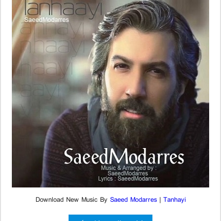
Download New Music By
Saeed Modarres
|
Tanhayi