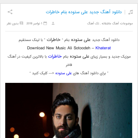
دانلود آهنگ جدید علی ستوده بنام خاطرات
موضوعات:
آهنگ عاشقانه
,
تک آهنگ
1 نوامبر 2018
بدون نظر
علی ستوده
خاطرات
دانلود آهنگ جدید
بنام “
” با لینک مستقیم
Download New Music Ali Sotoodeh –
Khaterat
علی ستوده
خاطرات
موزیک جدید و بسیار زیبای
بنام
با بالاترین کیفیت در آهنگ
فاخر
” برای دانلود آهنگ های
علی ستوده
<— کلیک کنید “