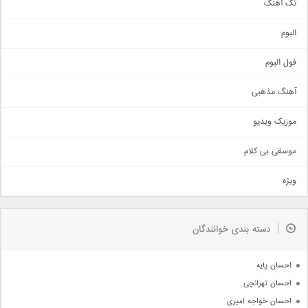
تک آهنگ
آهنگ شاد
البوم
غمگین
اجتماعی
فول البوم
آهنگ عاشقانه
آهنگ مذهبی
حماسی
اذری
موزیک ویدیو
سنتی
اهنگ بندرعباسی
موسقی بی کلام
تیتراژ
ویژه
دمو
مذهبی
به زودی
دسته بندی خوانندگان
جدیدترین ها
آرشیو
احسان پایه
احسان تهرانچی
احسان خواجه امیری