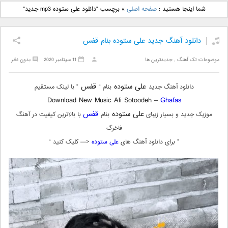
دانلود آهنگ جدید بهنام
دانلود آهنگ جدید علی
شما اینجا هستید :
صفحه اصلی
»
برچسب "دانلود علی ستوده mp3 جدید"
بانی بنام قرص قمر 2
یاسینی بنام دورترین نزدیک
دانلود آهنگ جدید علی ستوده بنام قفس
موضوعات:
تک آهنگ
,
جدیدترین ها
11 سپتامبر 2020
بدون نظر
علی ستوده
قفس
دانلود آهنگ جدید
بنام “
” با لینک مستقیم
Download New Music Ali Sotoodeh –
Ghafas
علی ستوده
قفس
موزیک جدید و بسیار زیبای
بنام
با بالاترین کیفیت در آهنگ
فاخرگ
” برای دانلود آهنگ های
علی ستوده
<— کلیک کنید “