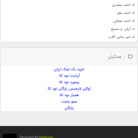
احمد سعیدی
احمد سلو
احمد صفایی
آرش  و مسیح
امیر عباس گلاب
امیر عظیمی
امیر علی
همکاران
امیر فرجام
امیر مسعود
خرید بک لینک ارزان
آپدیت نود 32
امیر وکیلی
پسورد نود 32
امیر یگانه
اوکلی لایسنس رایگان نود 32
امین حبیبی
همیار نود 32
امین رستمی
سئو سایت
رایگان
امین فیاض
ایمان غلامی
ایمان فلاح
بابک جهانبخش
Designed By
baharseo