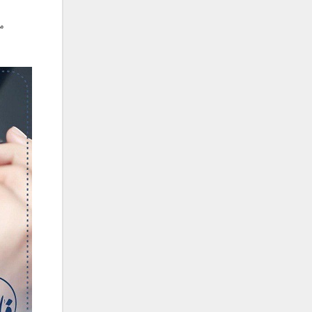
فریبرز خاتمی
فریدون آسرایی
م
قاسم افشار
کامران مولایی
کامران و هومن
کوروش صنعتی
مازیار فلاحی
ماهان بهرام خان
مجید اخشابی
مجید خراطها
مجید یحیایی
محسن ابراهیم زاده
محسن چاوشی
محسن یاحقی
محسن یگانه
محمد اصفهانی
محمدرضا هدایتی
محمد علیزاده