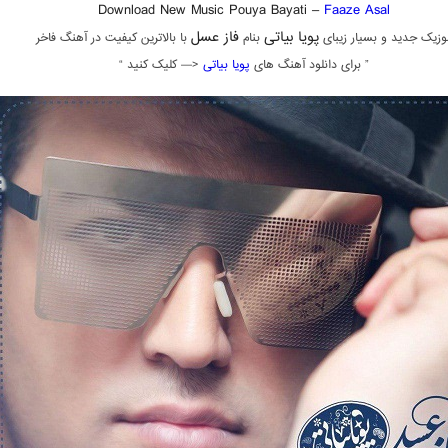
Download New Music Pouya Bayati –
Faaze Asal
پویا بیاتی
فاز عسل
وزیک جدید و بسیار زیبای
بنام
با بالاترین کیفیت در آهنگ فاخر
” برای دانلود آهنگ های
پویا بیاتی
<— کلیک کنید “