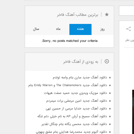
دید فرزاد
دانلود آهنگ جدید بهنام
دانلود آهنگ جدید علی
 آتیش
بانی بنام قرص قمر 2
یاسینی بنام دورترین نزدیک
برترین مطالب آهنگ فاخر
روز
هفته
ماه
سال
ون نظر
Sorry, no posts matched your criteria.
به زودی از آهنگ فاخر
دانلود آهنگ جدید سارن بنام واسه تولدم
دانلود آهنگ جدید The Chainsmokers و Emily Warren بنام Side Effects
دانلود موزیک ویدوی جدید حمید صفت هیهات
دانلود آهنگ جدید امین مرعشی برات میمردم
دانلود آهنگ جدید خدایا مرسی از حسین تهی
دانلود آهنگ مسیح و آرش AP به نام خیلی دلم تنگه
دانلود آهنگ جدید محسن یگانه بنام چنگال تقدیر
دانلود آلبوم جدید محمدرضا هدایتی بنام عشق پنهونی