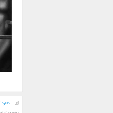
جمشید
حامد پهلان
حامد زمانی
حامد محضرنیا
حبیب
حسین توکلی
حمید اصغری
حمید طالب زاده
حمید عسکری
رامین بی باک
رستاک
رضا شیری
رضا صادقی
رضا یزدانی
روزبه نعمت الهی
دانلود 
زانیار خسروی
سالار عقیلی
موضوعات:
تک آهن