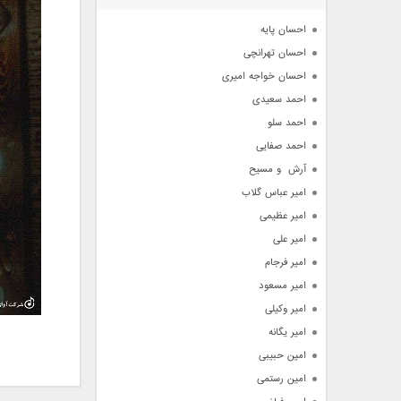
آرشیو
احسان پایه
احسان تهرانچی
احسان خواجه امیری
احمد سعیدی
احمد سلو
احمد صفایی
آرش  و مسیح
امیر عباس گلاب
امیر عظیمی
امیر علی
امیر فرجام
امیر مسعود
امیر وکیلی
امیر یگانه
امین حبیبی
امین رستمی