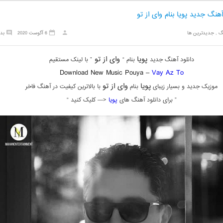
آهنگ جدید پویا بنام وای از تو
گ
,
جدیدترین ها
6 آگوست 2020
بد
پویا
وای از تو
دانلود آهنگ جدید
بنام “
” با لینک مستقیم
Download New Music Pouya –
Vay Az To
پویا
وای از تو
موزیک جدید و بسیار زیبای
بنام
با بالاترین کیفیت در آهنگ فاخر
” برای دانلود آهنگ های
پویا
<— کلیک کنید “