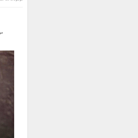
سامان جلیلی
سعید شهروز
سعید مدرس
سیامک عباسی
مو
سیاوش قمصری
سیروان خسروی
سینا بهداد
سینا حجازی
سینا سرلک
شاهین جمشیدپور
شهاب رمضان
شهرام شکوهی
علی ارشدی
علی اصحابی
علی بابا
علی باقری
علی پیشتاز