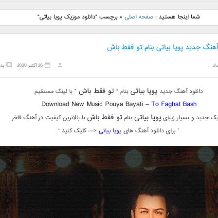
نگ جدید رضا
دانلود آهنگ جدید علی
دانلود آهنگ جدید مهدی
دانلود آهنگ ج
شما اینجا هستید :
صفحه اصلی
»
برچسب "دانلود موزیک پویا بیاتی"
بنام نگار
لهراسبی بنام صورت
یراحی بنام اسرار
فرزین بنام
آهنگ جدید پویا بیاتی بنام تو فقط باش
اد
26 اکتبر 2020
بد
پویا بیاتی
تو فقط باش
دانلود آهنگ جدید
بنام “
” با لینک مستقیم
Download New Music Pouya Bayati –
To Faghat Bash
پویا بیاتی
تو فقط باش
یک جدید و بسیار زیبای
بنام
با بالاترین کیفیت در آهنگ فاخر
” برای دانلود آهنگ های
پویا بیاتی
<— کلیک کنید “