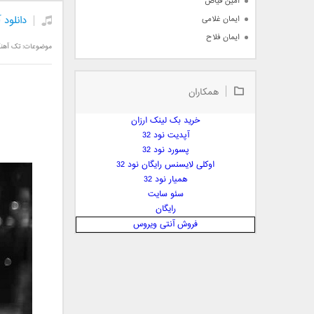
امین فیاض
دانلود 
ایمان غلامی
ایمان فلاح
موضوعات:
تک آهن
بابک جهانبخش
بابک رادمنش
همکاران
بابک مافی
باراد
خرید بک لینک ارزان
بنیامین بهادری
آپدیت نود 32
بهراد شهریاری
پسورد نود 32
اوکلی لایسنس رایگان نود 32
بهنام صفوی
همیار نود 32
بهنام علمشاهی
سئو سایت
 پارسا صدیق
رایگان
پارسا چیلیک
فروش آنتی ویروس
پازل بند
پویا
پویا سالکی
پویان
پیمان زارعی