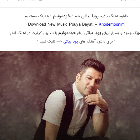
پویا بیاتی
خودمونیم
دانلود آهنگ جدید
بنام “
” با لینک مستقیم
Download New Music Pouya Bayati –
Khodemoonim
پویا بیاتی
خودمونیم
زیک جدید و بسیار زیبای
بنام
با بالاترین کیفیت در آهنگ فاخر
” برای دانلود آهنگ های
پویا بیاتی
<— کلیک کنید “