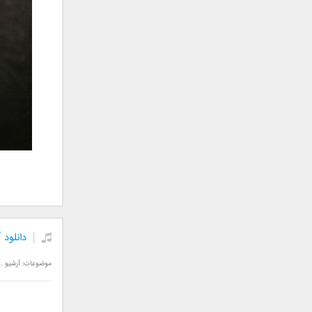
علی تکتا
علی رها
علی رهبری
علی عباسی
علی عبدالمالکی
علی لهراسبی
علی هایپر
علیرضا روزگار
علیرضا طلیسچی
علیرضا قربانی
عماد
عماد طالب زاده
فاتح نورایی
دانلود 
فتاح فتحی
فرشید امین
موضوعات:
آرشیو
,
فرهاد جواهر کلام
فرهاد دهقان