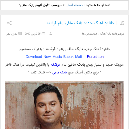
دانلود آهنگ جدید بهنام
دانلود آهنگ جدید علی
شما اینجا هستید :
صفحه اصلی
»
برچسب "فول آلبوم بابک مافی"
بانی بنام قرص قمر 2
یاسینی بنام دورترین نزدیک
دانلود آهنگ جدید بابک مافی بنام فرشته
موضوعات:
تک آهنگ
,
جدیدترین ها
25 ژوئن 2019
بدون نظر
بابک مافی
فرشته
دانلود آهنگ جدید
بنام “
” با لینک مستقیم
Download New Music Babak Mafi –
Fereshteh
بابک مافی
فرشته
موزیک جدید و بسیار زیبای
بنام
با بالاترین کیفیت در آهنگ فاخر
” برای دانلود آهنگ های
بابک مافی
<— کلیک کنید “