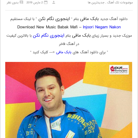
موضوعات:
تک آهنگ
,
جدیدترین ها
2 مارس 2019
بدون نظر
بابک مافی
اینجوری نگام نکن
دانلود آهنگ جدید
بنام “
” با لینک مستقیم
Download New Music Babak Mafi –
Injoori Negam Nakon
بابک مافی
اینجوری نگام نکن
موزیک جدید و بسیار زیبای
بنام
با بالاترین کیفیت
در آهنگ فاخر
” برای دانلود آهنگ های
بابک مافی
<— کلیک کنید “