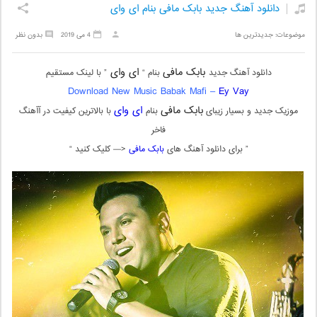
دانلود آهنگ جدید بابک مافی بنام ای وای
موضوعات:
جدیدترین ها
4 می 2019
بدون نظر
بابک مافی
ای وای
دانلود آهنگ جدید
بنام “
” با لینک مستقیم
Download New Music Babak Mafi –
Ey Vay
بابک مافی
ای وای
موزیک جدید و بسیار زیبای
بنام
با بالاترین کیفیت در آآهنگ
فاخر
” برای دانلود آهنگ های
بابک مافی
<— کلیک کنید “