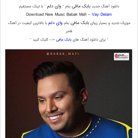
بابک مافی
وای دلم
دانلود آهنگ جدید
بنام “
” با لینک مستقیم
Download New Music Babak Mafi –
Vay Delam
بابک مافی
وای دلم
موزیک جدید و بسیار زیبای
بنام
با بالاترین کیفیت در آهنگ
فاخر
” برای دانلود آهنگ های
بابک مافی
<— کلیک کنید “