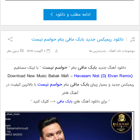
ادامه مطلب و دانلود
دانلود ریمیکس جدید بابک مافی بنام حواسم نیست
موضوعات:
تک آهنگ
,
جدیدترین ها
2 آگوست 2018
بدون نظر
بابک مافی
حواسم نیست
دانلود آهنگ جدید
بنام “
” با لینک مستقیم
Download New Music Babak Mafi –
Havasam Nist (Dj Elvan Remix)
بابک مافی
حواسم نیست
ریمیکس جدید و بسیار زیبای
بنام
با بالاترین کیفیت در
آهنگ فاخر
” برای دانلود آهنگ های
بابک مافی
<— کلیک کنید “