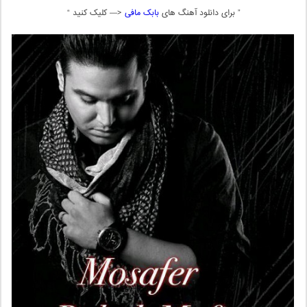
” برای دانلود آهنگ های
بابک مافی
<— کلیک کنید “