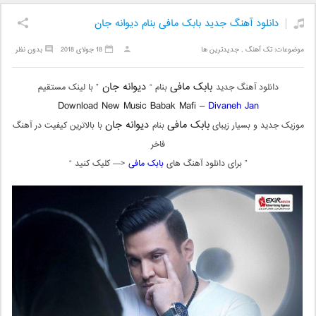
دانلود آهنگ جدید بابک مافی بنام دیوانه جان
موضوعات:
تک آهنگ
,
جدیدترین ها
18 جولای 2018
بدون نظر
بابک مافی
دیوانه جان
دانلود آهنگ جدید
بنام “
” با لینک مستقیم
Download New Music Babak Mafi –
Divaneh Jan
بابک مافی
دیوانه جان
موزیک جدید و بسیار زیبای
بنام
با بالاترین کیفیت در آهنگ
فاخر
” برای دانلود آهنگ های
بابک مافی
<— کلیک کنید “