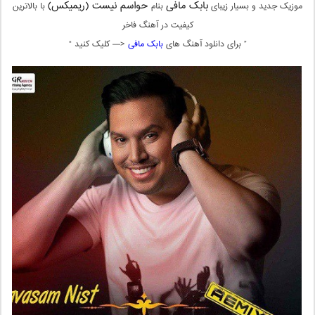
بابک مافی
حواسم نیست (ریمیکس)
موزیک جدید و بسیار زیبای
بنام
با بالاترین
کیفیت در آهنگ فاخر
” برای دانلود آهنگ های
بابک مافی
<— کلیک کنید “