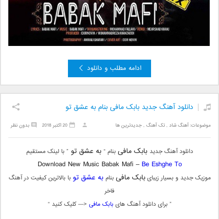
ادامه مطلب و دانلود
دانلود آهنگ جدید بابک مافی بنام به عشق تو
موضوعات:
آهنگ شاد
,
تک آهنگ
,
جدیدترین ها
20 اکتبر 2018
بدون نظر
بابک مافی
به عشق تو
دانلود آهنگ جدید
بنام “
” با لینک مستقیم
Download New Music Babak Mafi –
Be Eshghe To
بابک مافی
به عشق تو
موزیک جدید و بسیار زیبای
بنام
با بالاترین کیفیت در آهنگ
فاخر
” برای دانلود آهنگ های
بابک مافی
<— کلیک کنید “