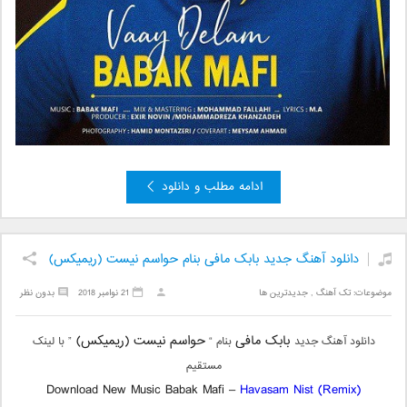
ادامه مطلب و دانلود
دانلود آهنگ جدید بابک مافی بنام حواسم نیست (ریمیکس)
موضوعات:
تک آهنگ
,
جدیدترین ها
21 نوامبر 2018
بدون نظر
بابک مافی
حواسم نیست (ریمیکس)
دانلود آهنگ جدید
بنام “
” با لینک
مستقیم
Download New Music Babak Mafi –
Havasam Nist (Remix)