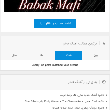
ادامه مطلب و دانلود
»
2
صفحه 1 از 2
1
برترین مطالب آهنگ فاخر
روز
هفته
ماه
سال
Sorry, no posts matched your criteria.
به زودی از آهنگ فاخر
دانلود آهنگ جدید سارن بنام واسه تولدم
دانلود آهنگ جدید The Chainsmokers و Emily Warren بنام Side Effects
دانلود موزیک ویدوی جدید حمید صفت هیهات