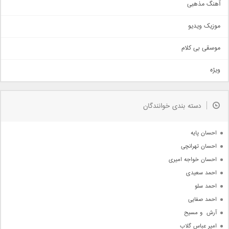
آهنگ مذهبی
حماسی
اذری
موزیک ویدیو
سنتی
اهنگ بندرعباسی
موسقی بی کلام
تیتراژ
ویژه
دمو
مذهبی
به زودی
دسته بندی خوانندگان
جدیدترین ها
آرشیو
احسان پایه
احسان تهرانچی
احسان خواجه امیری
احمد سعیدی
احمد سلو
احمد صفایی
آرش  و مسیح
امیر عباس گلاب