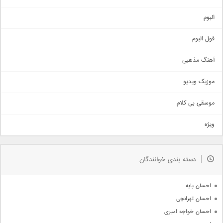
آهنگ شاد
البوم
غمگین
اجتماعی
فول البوم
آهنگ عاشقانه
آهنگ مذهبی
حماسی
اذری
موزیک ویدیو
سنتی
اهنگ بندرعباسی
موسقی بی کلام
تیتراژ
ویژه
دمو
مذهبی
به زودی
دسته بندی خوانندگان
جدیدترین ها
آرشیو
احسان پایه
احسان تهرانچی
احسان خواجه امیری