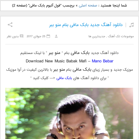
دانلود آهنگ جدید بهنام
دانلود آهنگ جدید علی
شما اینجا هستید :
صفحه اصلی
»
برچسب "فول آلبوم بابک مافی"
(صفحه 2)
بانی بنام قرص قمر 2
یاسینی بنام دورترین نزدیک
دانلود آهنگ جدید بابک مافی بنام منو ببر
موضوعات:
تک آهنگ
,
جدیدترین ها
25 جولای 2017
بدون نظر
بابک مافی
منو ببر
دانلود آهنگ جدید
بنام “
” با لینک مستقیم
Download New Music Babak Mafi –
Mano Bebar
بابک مافی
منو ببر
موزیک جدید و بسیار زیبای
بنام
با بالاترین کیفیت در آوا موزیک
” برای دانلود آهنگ های
بابک مافی
<— کلیک کنید “