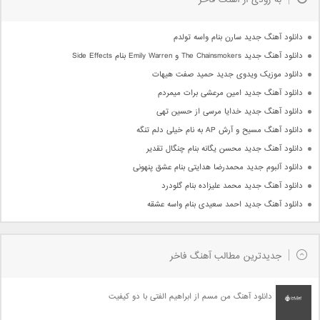
دانلود آهنگ جدید سارن بنام واسه تولدم
دانلود آهنگ جدید The Chainsmokers و Emily Warren بنام Side Effects
دانلود موزیک ویدوی جدید حمید صفت هیهات
دانلود آهنگ جدید امین مرعشی برات میمردم
دانلود آهنگ جدید خدایا مرسی از حسین تهی
دانلود آهنگ مسیح و آرش AP به نام خیلی دلم تنگه
دانلود آهنگ جدید محسن یگانه بنام چنگال تقدیر
دانلود آلبوم جدید محمدرضا هدایتی بنام عشق پنهونی
دانلود آهنگ جدید محمد علیزاده بنام گلودرد
دانلود آهنگ جدید احمد سعیدی بنام واسه عشقه
جدیدترین مطالب آهنگ فاخر
دانلود آهنگ من مسم از ابراهیم الفتی با دو کیفیت