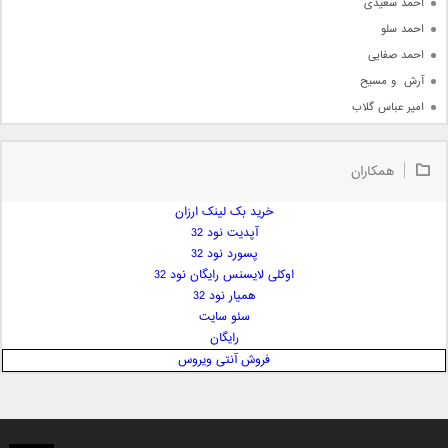
احمد سعیدی
احمد سلو
احمد صفایی
آرش  و مسیح
امیر عباس گلاب
امیر عظیمی
امیر علی
همکاران
امیر فرجام
امیر مسعود
خرید بک لینک ارزان
آپدیت نود 32
امیر وکیلی
پسورد نود 32
امیر یگانه
اوکلی لایسنس رایگان نود 32
امین حبیبی
همیار نود 32
امین رستمی
سئو سایت
رایگان
امین فیاض
فروش آنتی ویروس
ایمان غلامی
ایمان فلاح
بابک جهانبخش
بابک رادمنش