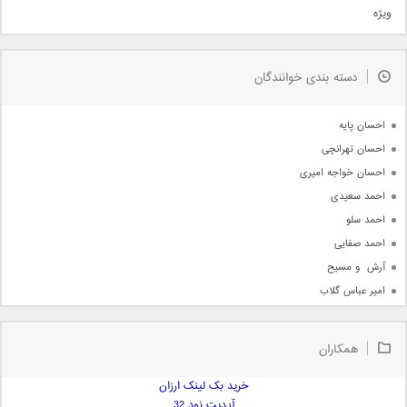
ویژه
دمو
مذهبی
به زودی
دسته بندی خوانندگان
جدیدترین ها
آرشیو
احسان پایه
احسان تهرانچی
احسان خواجه امیری
احمد سعیدی
احمد سلو
احمد صفایی
آرش  و مسیح
امیر عباس گلاب
امیر عظیمی
امیر علی
همکاران
امیر فرجام
امیر مسعود
خرید بک لینک ارزان
آپدیت نود 32