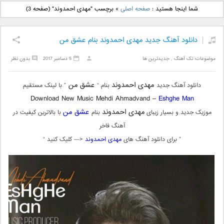
دانلود آهنگ جدید بهنام
دانلود آهنگ جدید علی
شما اینجا هستید :
صفحه اصلی
»
برچسب "مهدی احمدوند"
(صفحه 3)
بانی بنام قرص قمر 2
یاسینی بنام دورترین نزدیک
دانلود آهنگ جدید مهدی احمدوند بنام عشق من
موضوعات:
تک آهنگ
,
جدیدترین ها
5 دسامبر 2017
بدون نظر
مهدی احمدوند
عشق من
دانلود آهنگ جدید
بنام “
” با لینک مستقیم
Download New Music Mehdi Ahmadvand –
Eshghe Man
مهدی احمدوند
عشق من
موزیک جدید و بسیار زیبای
بنام
با بالاترین کیفیت در
آهنگ فاخر
” برای دانلود آهنگ های
مهدی احمدوند
<— کلیک کنید “