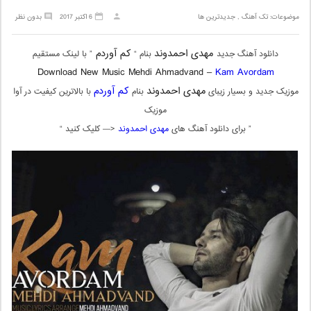
موضوعات:
تک آهنگ
,
جدیدترین ها
6 اکتبر 2017
بدون نظر
مهدی احمدوند
کم آوردم
دانلود آهنگ جدید
بنام “
” با لینک مستقیم
Download New Music Mehdi Ahmadvand –
Kam Avordam
مهدی احمدوند
کم آوردم
موزیک جدید و بسیار زیبای
بنام
با بالاترین کیفیت در آوا
موزیک
” برای دانلود آهنگ های
مهدی احمدوند
<— کلیک کنید “