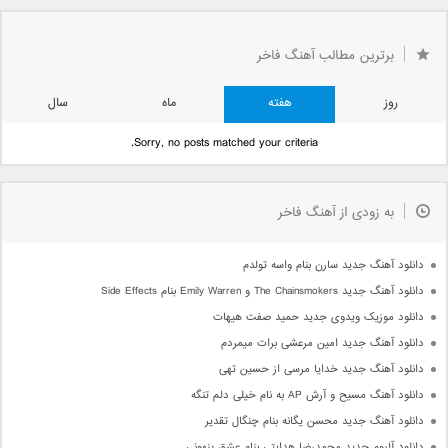
»
...
10
...
5
4
2
1
«
صفحه 3 از 12
3
برترین مطالب آهنگ فاخر
قبلی »
روز
هفته
ماه
سال
Sorry, no posts matched your criteria.
به زودی از آهنگ فاخر
دانلود آهنگ جدید سارن بنام واسه تولدم
دانلود آهنگ جدید The Chainsmokers و Emily Warren بنام Side Effects
دانلود موزیک ویدوی جدید حمید صفت هیهات
دانلود آهنگ جدید امین مرعشی برات میمردم
دانلود آهنگ جدید خدایا مرسی از حسین تهی
دانلود آهنگ مسیح و آرش AP به نام خیلی دلم تنگه
دانلود آهنگ جدید محسن یگانه بنام چنگال تقدیر
دانلود آلبوم جدید محمدرضا هدایتی بنام عشق پنهونی