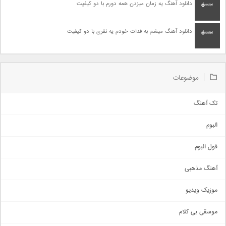
دانلود آهنگ یه زمان میزدن همه دورم با دو کیفیت
دانلود آهنگ میشم به فدات خودم یه نفری با دو کیفیت
موضوعات
تک آهنگ
آهنگ شاد
البوم
غمگین
اجتماعی
فول البوم
آهنگ عاشقانه
آهنگ مذهبی
حماسی
اذری
موزیک ویدیو
سنتی
اهنگ بندرعباسی
موسقی بی کلام
تیتراژ