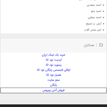
احمد سعیدی
احمد سلو
احمد صفایی
آرش  و مسیح
امیر عباس گلاب
امیر عظیمی
امیر علی
همکاران
امیر فرجام
امیر مسعود
خرید بک لینک ارزان
آپدیت نود 32
امیر وکیلی
پسورد نود 32
امیر یگانه
اوکلی لایسنس رایگان نود 32
امین حبیبی
همیار نود 32
امین رستمی
سئو سایت
رایگان
امین فیاض
فروش آنتی ویروس
ایمان غلامی
ایمان فلاح
بابک جهانبخش