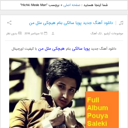
دانلود آهنگ جدید بهنام
دانلود آهنگ جدید علی
شما اینجا هستید :
صفحه اصلی
»
برچسب "Hichki Mesle Man"
بانی بنام قرص قمر 2
یاسینی بنام دورترین نزدیک
دانلود آهنگ جدید پویا سالکی بنام هیچکی مثل من
موضوعات:
آرشیو
,
تک آهنگ
12 سپتامبر 2016
بدون نظر
پویا سالکی
هیچکی مثل من
دانلود آهنگ جدید
بنام
با کیفیت اورجینال