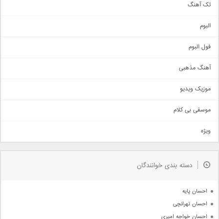
تک آهنگ
آهنگ شاد
البوم
غمگین
اجتماعی
فول البوم
آهنگ عاشقانه
آهنگ مذهبی
حماسی
اذری
موزیک ویدیو
سنتی
اهنگ بندرعباسی
موسقی بی کلام
تیتراژ
ویژه
دمو
مذهبی
به زودی
دسته بندی خوانندگان
جدیدترین ها
آرشیو
احسان پایه
احسان تهرانچی
احسان خواجه امیری