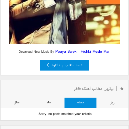
Pouya Saleki
Hichki Mesle Man
Download New Music By
|
ادامه مطلب و دانلود
برترین مطالب آهنگ فاخر
روز
هفته
ماه
سال
Sorry, no posts matched your criteria.