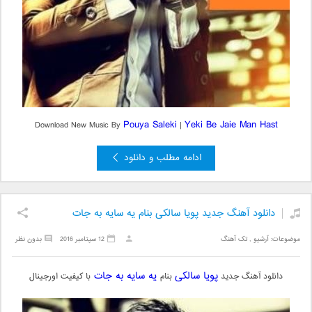
Pouya Saleki
Yeki Be Jaie Man Hast
Download New Music By
|
ادامه مطلب و دانلود
دانلود آهنگ جدید پویا سالکی بنام یه سایه به جات
موضوعات:
آرشیو
,
تک آهنگ
12 سپتامبر 2016
بدون نظر
پویا سالکی
یه سایه به جات
دانلود آهنگ جدید
بنام
با کیفیت اورجینال