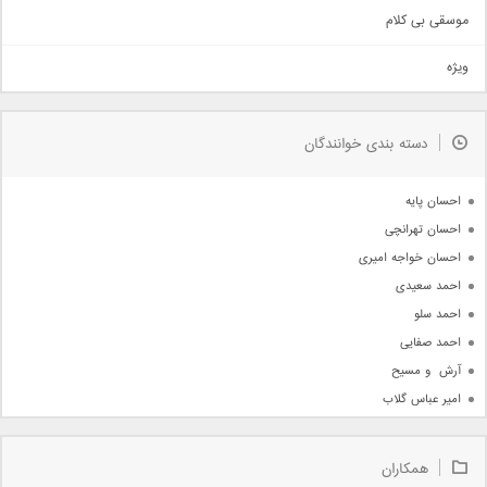
اهنگ بندرعباسی
موسقی بی کلام
تیتراژ
ویژه
دمو
مذهبی
به زودی
دسته بندی خوانندگان
جدیدترین ها
آرشیو
احسان پایه
احسان تهرانچی
احسان خواجه امیری
احمد سعیدی
احمد سلو
احمد صفایی
آرش  و مسیح
امیر عباس گلاب
امیر عظیمی
امیر علی
همکاران
امیر فرجام