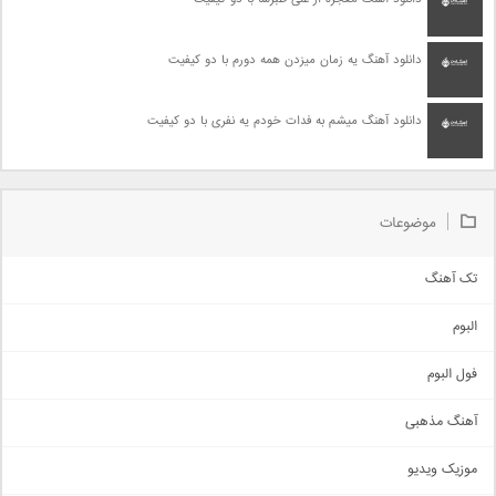
دانلود آهنگ یه زمان میزدن همه دورم با دو کیفیت
دانلود آهنگ میشم به فدات خودم یه نفری با دو کیفیت
موضوعات
تک آهنگ
آهنگ شاد
البوم
غمگین
اجتماعی
فول البوم
آهنگ عاشقانه
آهنگ مذهبی
حماسی
اذری
موزیک ویدیو
سنتی