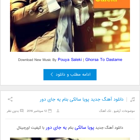
Pouya Saleki
Ghorsa To Dastame
Download New Music By
|
ادامه مطلب و دانلود
دانلود آهنگ جدید پویا سالکی بنام یه جای دور
موضوعات:
آرشیو
,
تک آهنگ
12 سپتامبر 2016
بدون نظر
پویا سالکی
یه جای دور
دانلود آهنگ جدید
بنام
با کیفیت اورجینال