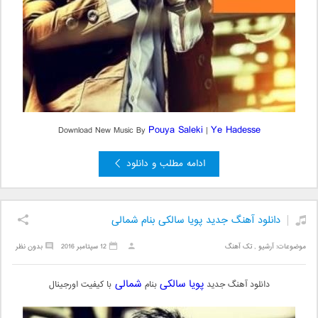
Pouya Saleki
Ye Hadesse
Download New Music By
|
ادامه مطلب و دانلود
دانلود آهنگ جدید پویا سالکی بنام شمالی
موضوعات:
آرشیو
,
تک آهنگ
12 سپتامبر 2016
بدون نظر
پویا سالکی
شمالی
دانلود آهنگ جدید
بنام
با کیفیت اورجینال