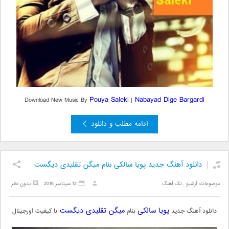
Pouya Saleki
Nabayad Dige Bargardi
Download New Music By
|
ادامه مطلب و دانلود
دانلود آهنگ جدید پویا سالکی بنام میگن تقلیدی دیگست
موضوعات:
آرشیو
,
تک آهنگ
12 سپتامبر 2016
بدون نظر
پویا سالکی
میگن تقلیدی دیگست
دانلود آهنگ جدید
بنام
با کیفیت اورجینال