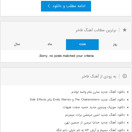
ادامه مطلب و دانلود
»
3
2
صفحه 1 از 3
1
برترین مطالب آهنگ فاخر
روز
هفته
ماه
سال
Sorry, no posts matched your criteria.
به زودی از آهنگ فاخر
دانلود آهنگ جدید سارن بنام واسه تولدم
دانلود آهنگ جدید The Chainsmokers و Emily Warren بنام Side Effects
دانلود موزیک ویدوی جدید حمید صفت هیهات
دانلود آهنگ جدید امین مرعشی برات میمردم
دانلود آهنگ جدید خدایا مرسی از حسین تهی
دانلود آهنگ مسیح و آرش AP به نام خیلی دلم تنگه