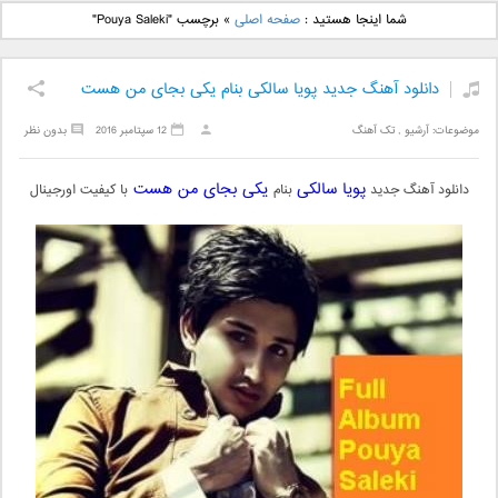
دانلود آهنگ جدید بهنام
دانلود آهنگ جدید علی
شما اینجا هستید :
صفحه اصلی
»
برچسب "Pouya Saleki"
بانی بنام قرص قمر 2
یاسینی بنام دورترین نزدیک
دانلود آهنگ جدید پویا سالکی بنام یکی بجای من هست
موضوعات:
آرشیو
,
تک آهنگ
12 سپتامبر 2016
بدون نظر
پویا سالکی
یکی بجای من هست
دانلود آهنگ جدید
بنام
با کیفیت اورجینال