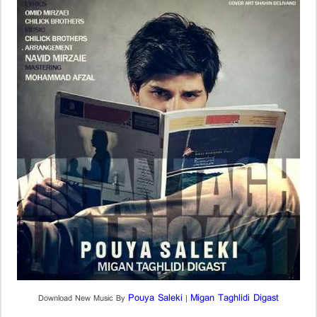
Pouya Saleki
Migan Taghlidi Digast
Download New Music By
|