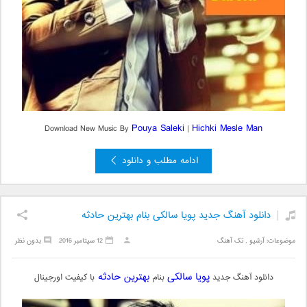
Pouya Saleki
Hichki Mesle Man
Download New Music By
|
ادامه مطلب و دانلود
دانلود آهنگ جدید پویا سالکی بنام بهترین حادثه
موضوعات:
آرشیو
,
تک آهنگ
12 سپتامبر 2016
بدون نظر
پویا سالکی
بهترین حادثه
دانلود آهنگ جدید
بنام
با کیفیت اورجینال