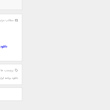
جمشید
حامد پهلان
حامد زمانی
مطالب مرتب
حامد محضرنیا
حبیب
حسین توکلی
حمید اصغری
دانلود B1 File Manager and Archiver Pro 1.0.074 نرم افزار حرفه ای برای مدیریت فایل ها
حمید طالب زاده
حمید عسکری
رامین بی باک
رستاک
برچسب ها
رضا شیری
دانلود برنامه ابزار
رضا صادقی
رضا یزدانی
روزبه نعمت الهی
زانیار خسروی
سالار عقیلی