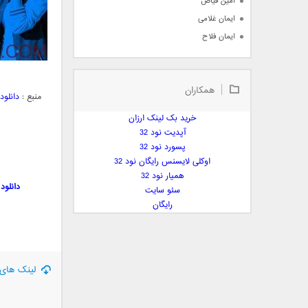
امین فیاض
ایمان غلامی
ایمان فلاح
بابک جهانبخش
بابک رادمنش
همکاران
بابک مافی
منبع :
دانلود Truecaller – Caller ID & Block Premium نرم افزار مدیریت تماس ها و مسدود کردن 
باراد
خرید بک لینک ارزان
بنیامین بهادری
آپدیت نود 32
بهراد شهریاری
پسورد نود 32
اوکلی لایسنس رایگان نود 32
بهنام صفوی
همیار نود 32
بهنام علمشاهی
دانلود B1 File Manager and Archiver Pro 1.0.074 نرم افزار حرفه ای برای مدیریت فایل ها
سئو سایت
 پارسا صدیق
رایگان
پارسا چیلیک
پازل بند
پویا
پویا سالکی
لینک های 
پویان
پیمان زارعی