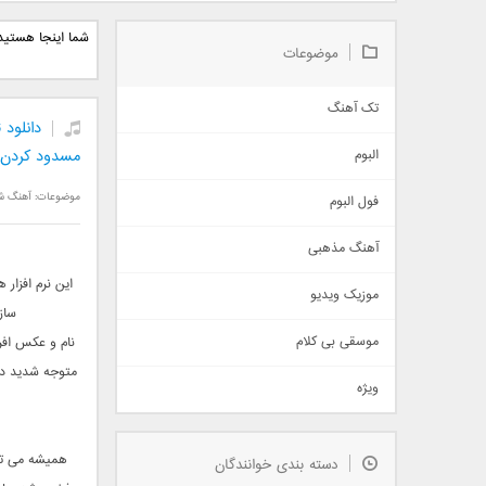
دانلود آلبوم جدید سیروان
دانلود آهنگ جدید علیرضا
دانلود آه
شما اینجا هستید
خسروی بنام مونولوگ
قربانی بنام خیال خوش
بهرام 
موضوعات
تک آهنگ
آهنگ شاد
مسدود کردن آ
البوم
غمگین
موضوعات:
آهنگ ش
اجتماعی
فول البوم
آهنگ عاشقانه
آهنگ مذهبی
حماسی
اذری
این نرم افزار 
موزیک ویدیو
سنتی
ساز
اهنگ بندرعباسی
موسقی بی کلام
نام و عکس افر
تیتراژ
متوجه شدید دوس
ویژه
دمو
مذهبی
به زودی
همیشه می تو
دسته بندی خوانندگان
جدیدترین ها