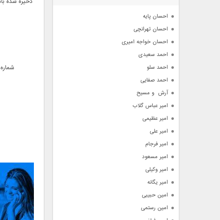
ذخیره شده باش
آرشیو
احسان پایه
احسان تهرانچی
احسان خواجه امیری
احمد سعیدی
احمد سلو
شماره 
احمد صفایی
آرش  و مسیح
امیر عباس گلاب
امیر عظیمی
امیر علی
امیر فرجام
امیر مسعود
امیر وکیلی
امیر یگانه
امین حبیبی
امین رستمی