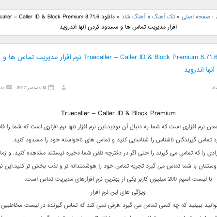
نگ جدید رضا
دانلود آهنگ جدید علی
دانلود آهنگ جدید مهدی
دانلود آهنگ ج
 :
صفحه اصلی
»
تک آهنگ
»
آهنگ شاد
»
بنام نگار
لهراسبی بنام صورت
یراحی بنام اسرار
فرزین بنام
افزار مدیریت تماس ها و مسدود کردن آنها اندروید
دانلود Truecaller – Caller ID & Block Premium 8.71.6 نرم افزار مدیریت تماس ها و
نها اندروید
اد
14 دسامبر 2017
بد
Truecaller – Caller ID & Block Premium
همان نرم افزاری است که شما به دنبال آن بودید.این نرم افزار تنها نرم افزاری است که شما را قا
د تماس گیرندگان ناشناس را شناسایی کنید و تماس های ناخواسته خود را مسدود کنید.
ادی را که تماس می گیرند را حتی اگر در دفترچه تلفن شما ذخیره نیستند مشاهده کنید. و زما
تتان با شما تماس می گیرد تجربه تماس خود را هوشمندانه تر و لذت بخش تر کنید.این نرم 
با لیست اسپم 200 میلیون کاربر یکی از بهترین نرم افزارهای مدیریت تماس است.
ویژگی های این نرم افزار
انید ببینید که چه کسی تماس می گیرد ،فرقی نمی کند که تماس گیرنده در لیست مخاطبین 