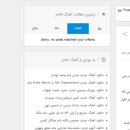
دید فرزاد
دانلود آهنگ جدید بهنام
دانلود آهنگ جدید علی
دانلود Truecaller – Caller ID & Block Premium 8.71.6 نرم
 آتیش
بانی بنام قرص قمر 2
یاسینی بنام دورترین نزدیک
برترین مطالب آهنگ فاخر
روز
هفته
ماه
سال
Sorry, no posts matched your criteria.
ون نظر
به زودی از آهنگ فاخر
دانلود آهنگ جدید سارن بنام واسه تولدم
در می
دانلود آهنگ جدید The Chainsmokers و Emily Warren بنام Side Effects
دانلود موزیک ویدوی جدید حمید صفت هیهات
نی که
دانلود آهنگ جدید امین مرعشی برات میمردم
افزار
دانلود آهنگ جدید خدایا مرسی از حسین تهی
دانلود آهنگ مسیح و آرش AP به نام خیلی دلم تنگه
دانلود آهنگ جدید محسن یگانه بنام چنگال تقدیر
شما
دانلود آلبوم جدید محمدرضا هدایتی بنام عشق پنهونی