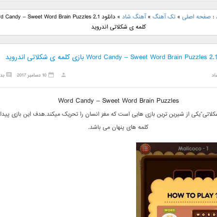
نگ جدید رضا
دانلود آهنگ جدید علی
دانلود آهنگ جدید مهدی
دانلود آهنگ ج
 :
صفحه اصلی
»
تک آهنگ
»
آهنگ شاد
»
بنام نگار
لهراسبی بنام صورت
یراحی بنام اسرار
فرزین بنام
کلمه ی شکلاتی اندروید
اد
10 دسامبر 2017
بد
Word Candy – Sweet Word Brain Puzzles
کلاتی”یکی از شیرین ترین بازی هایی است که مغز انسان را تحریک میکند.هدف این بازی پیدا
کلمه های پنهان می باشد.