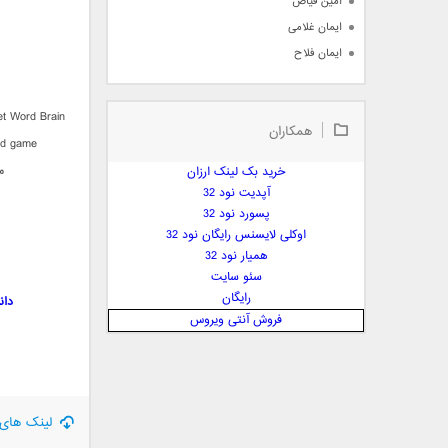
امین فیاض
ایمان غلامی
ایمان فلاح
بابک جهانبخش
بابک رادمنش
t Word Brain
همکاران
بابک مافی
id game
باراد
م
خرید بک لینک ارزان
بنیامین بهادری
آپدیت نود 32
بهراد شهریاری
پسورد نود 32
اوکلی لایسنس رایگان نود 32
بهنام صفوی
همیار نود 32
بهنام علمشاهی
سئو سایت
 پارسا صدیق
رایگان
دانلود 46 Mental Training! 1.55.0
پارسا چیلیک
فروش آنتی ویروس
پازل بند
پویا
پویا سالکی
پویان
لینک های 
پیمان زارعی