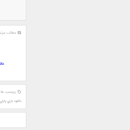
جمشید
حامد پهلان
حامد زمانی
حامد محضرنیا
مطالب مرتب
حبیب
حسین توکلی
حمید اصغری
حمید طالب زاده
دانلود 46 Mental Training! 1.55.0
حمید عسکری
رامین بی باک
رستاک
رضا شیری
برچسب ها
رضا صادقی
دانلود بازي پازلي
رضا یزدانی
روزبه نعمت الهی
زانیار خسروی
سالار عقیلی