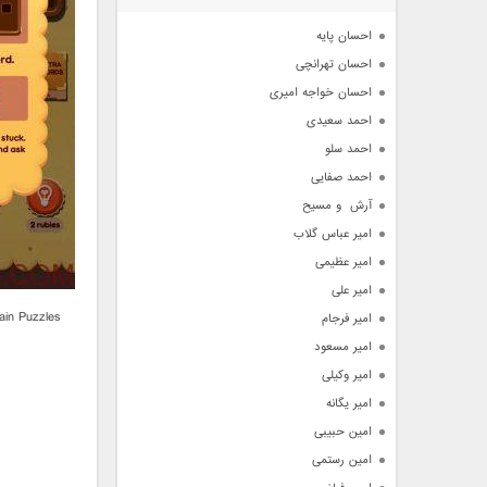
آرشیو
احسان پایه
احسان تهرانچی
احسان خواجه امیری
احمد سعیدی
احمد سلو
احمد صفایی
آرش  و مسیح
امیر عباس گلاب
امیر عظیمی
امیر علی
in Puzzles
امیر فرجام
امیر مسعود
امیر وکیلی
امیر یگانه
امین حبیبی
امین رستمی