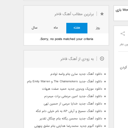
دید فرزاد
دانلود آهنگ جدید بهنام
دانلود آهنگ جدید علی
دانلود Word Candy – Sweet Word Brain Puzzles 2.1 بازی
 آتیش
بانی بنام قرص قمر 2
یاسینی بنام دورترین نزدیک
برترین مطالب آهنگ فاخر
روز
هفته
ماه
سال
Sorry, no posts matched your criteria.
ون نظر
به زودی از آهنگ فاخر
 کردن
دانلود آهنگ جدید سارن بنام واسه تولدم
دانلود آهنگ جدید The Chainsmokers و Emily Warren بنام Side Effects
دانلود موزیک ویدوی جدید حمید صفت هیهات
دانلود آهنگ جدید امین مرعشی برات میمردم
دانلود آهنگ جدید خدایا مرسی از حسین تهی
دانلود آهنگ مسیح و آرش AP به نام خیلی دلم تنگه
دانلود آهنگ جدید محسن یگانه بنام چنگال تقدیر
دانلود آلبوم جدید محمدرضا هدایتی بنام عشق پنهونی