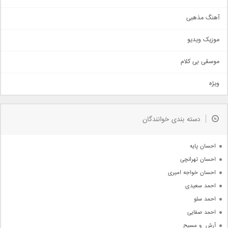
آهنگ عاشقانه
آهنگ مذهبی
حماسی
اذری
موزیک ویدیو
سنتی
اهنگ بندرعباسی
موسقی بی کلام
تیتراژ
ویژه
دمو
مذهبی
به زودی
دسته بندی خوانندگان
جدیدترین ها
آرشیو
احسان پایه
احسان تهرانچی
احسان خواجه امیری
احمد سعیدی
احمد سلو
احمد صفایی
آرش  و مسیح