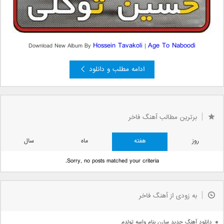
Hossein Tavakoli
Age To Naboodi
Download New Album By
|
ادامه مطلب و دانلود
...
30
20
10
...
5
4
3
2
صفحه 1 از 75
1
برترین مطالب آهنگ فاخر
قبلی »
»
روز
هفته
ماه
سال
Sorry, no posts matched your criteria.
به زودی از آهنگ فاخر
دانلود آهنگ جدید سارن بنام واسه تولدم