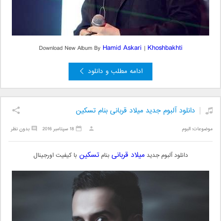
Hamid Askari
Khoshbakhti
Download New Album By
|
ادامه مطلب و دانلود
دانلود آلبوم جدید میلاد قربانی بنام تسکین
موضوعات:
البوم
18 سپتامبر 2016
بدون نظر
میلاد قربانی
تسکین
دانلود آلبوم جدید
بنام
با کیفیت اورجینال