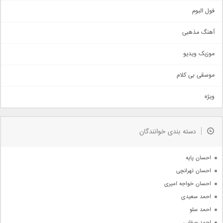
اجتماعی
فول البوم
آهنگ عاشقانه
آهنگ مذهبی
حماسی
اذری
موزیک ویدیو
سنتی
اهنگ بندرعباسی
موسقی بی کلام
تیتراژ
ویژه
دمو
مذهبی
به زودی
دسته بندی خوانندگان
جدیدترین ها
آرشیو
احسان پایه
احسان تهرانچی
احسان خواجه امیری
احمد سعیدی
احمد سلو
احمد صفایی