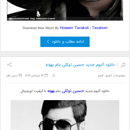
Hossein Tavakoli
Tavahom
Download New Album By
|
ادامه مطلب و دانلود
دانلود آلبوم جدید حسین توکلی بنام بهونه
موضوعات:
آرشیو
,
البوم
16 سپتامبر 2016
بدون نظر
حسین توکلی
دانلود آلبوم جدید
بنام
بهونه
با کیفیت اورجینال