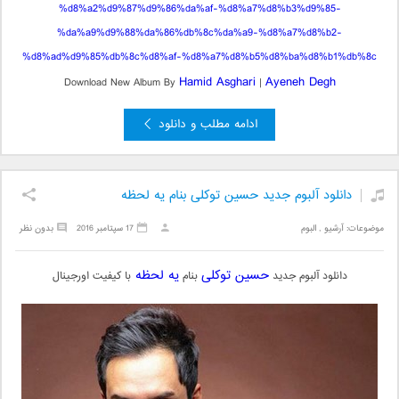
Hamid Asghari
Ayeneh Degh
Download New Album By
|
ادامه مطلب و دانلود
دانلود آلبوم جدید حسین توکلی بنام یه لحظه
موضوعات:
آرشیو
,
البوم
17 سپتامبر 2016
بدون نظر
حسین توکلی
یه لحظه
دانلود آلبوم جدید
بنام
با کیفیت اورجینال