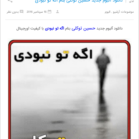
دانلود آلبوم جدید حسین توکلی بنام اگه تو نبودی
موضوعات:
آرشیو
,
البوم
16 سپتامبر 2016
بدون نظر
حسین توکلی
دانلود آلبوم جدید
بنام
اگه تو نبودی
با کیفیت اورجینال