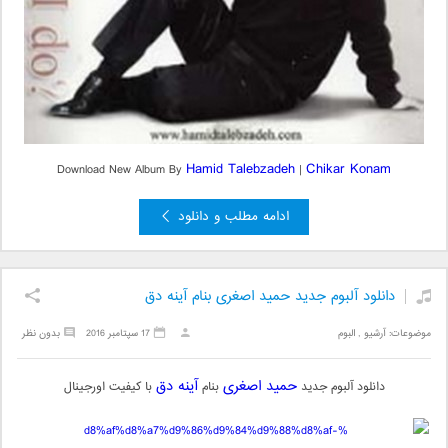
Hamid Talebzadeh
Chikar Konam
Download New Album By
|
ادامه مطلب و دانلود
دانلود آلبوم جدید حمید اصغری بنام آینه دق
موضوعات:
آرشیو
,
البوم
17 سپتامبر 2016
بدون نظر
حمید اصغری
آینه دق
دانلود آلبوم جدید
بنام
با کیفیت اورجینال