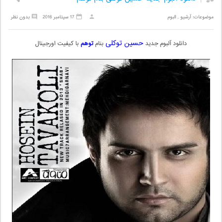
موضوعات:
آرشیو
,
البوم
17 سپتامبر 2016
بدون نظر
حسین توکلی
دانلود آلبوم جدید
بنام
توهم
با کیفیت اورجینال