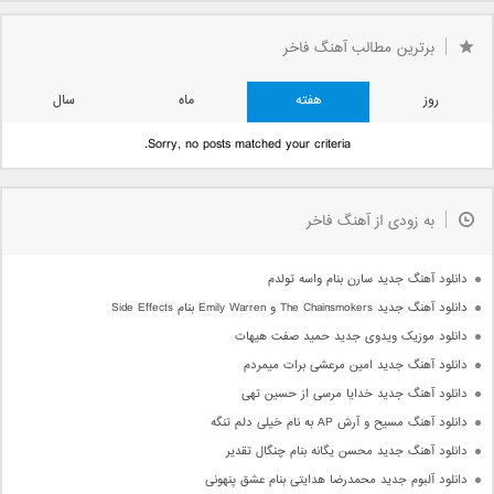
برترین مطالب آهنگ فاخر
روز
هفته
ماه
سال
Sorry, no posts matched your criteria.
به زودی از آهنگ فاخر
دانلود آهنگ جدید سارن بنام واسه تولدم
دانلود آهنگ جدید The Chainsmokers و Emily Warren بنام Side Effects
دانلود موزیک ویدوی جدید حمید صفت هیهات
دانلود آهنگ جدید امین مرعشی برات میمردم
دانلود آهنگ جدید خدایا مرسی از حسین تهی
دانلود آهنگ مسیح و آرش AP به نام خیلی دلم تنگه
دانلود آهنگ جدید محسن یگانه بنام چنگال تقدیر
دانلود آلبوم جدید محمدرضا هدایتی بنام عشق پنهونی