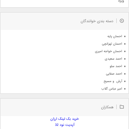
ویژه
دمو
مذهبی
به زودی
دسته بندی خوانندگان
جدیدترین ها
آرشیو
احسان پایه
احسان تهرانچی
احسان خواجه امیری
احمد سعیدی
احمد سلو
احمد صفایی
آرش  و مسیح
امیر عباس گلاب
امیر عظیمی
امیر علی
همکاران
امیر فرجام
امیر مسعود
خرید بک لینک ارزان
آپدیت نود 32
امیر وکیلی