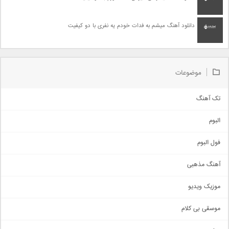
دانلود آهنگ میشم به فدات خودم یه نفری با دو کیفیت
موضوعات
تک آهنگ
آهنگ شاد
البوم
غمگین
اجتماعی
فول البوم
آهنگ عاشقانه
آهنگ مذهبی
حماسی
اذری
موزیک ویدیو
سنتی
اهنگ بندرعباسی
موسقی بی کلام
تیتراژ