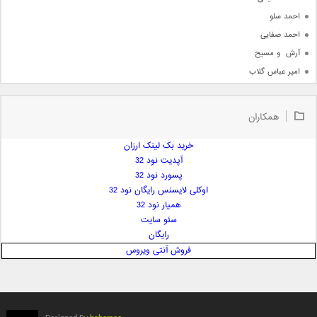
احمد سلو
احمد صفایی
آرش  و مسیح
امیر عباس گلاب
امیر عظیمی
امیر علی
همکاران
امیر فرجام
امیر مسعود
خرید بک لینک ارزان
آپدیت نود 32
امیر وکیلی
پسورد نود 32
امیر یگانه
اوکلی لایسنس رایگان نود 32
امین حبیبی
همیار نود 32
امین رستمی
سئو سایت
رایگان
امین فیاض
فروش آنتی ویروس
ایمان غلامی
ایمان فلاح
بابک جهانبخش
بابک رادمنش