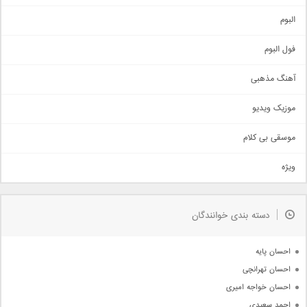
آهنگ شاد
البوم
غمگین
اجتماعی
فول البوم
آهنگ عاشقانه
آهنگ مذهبی
حماسی
اذری
موزیک ویدیو
سنتی
اهنگ بندرعباسی
موسقی بی کلام
تیتراژ
ویژه
دمو
مذهبی
به زودی
دسته بندی خوانندگان
جدیدترین ها
آرشیو
احسان پایه
احسان تهرانچی
احسان خواجه امیری
احمد سعیدی