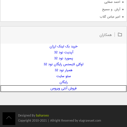
احمد صفایی
آرش  و مسیح
امیر عباس گلاب
امیر عظیمی
امیر علی
همکاران
امیر فرجام
امیر مسعود
خرید بک لینک ارزان
آپدیت نود 32
امیر وکیلی
پسورد نود 32
امیر یگانه
اوکلی لایسنس رایگان نود 32
امین حبیبی
همیار نود 32
امین رستمی
سئو سایت
رایگان
امین فیاض
فروش آنتی ویروس
ایمان غلامی
ایمان فلاح
بابک جهانبخش
بابک رادمنش
Designed By
baharseo
بابک مافی
Copyright 2010-2021 | Allright Reserved by viagrawuet.com