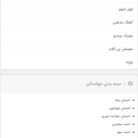
غمگین
اجتماعی
فول البوم
آهنگ عاشقانه
آهنگ مذهبی
حماسی
اذری
موزیک ویدیو
سنتی
اهنگ بندرعباسی
موسقی بی کلام
تیتراژ
ویژه
دمو
مذهبی
به زودی
دسته بندی خوانندگان
جدیدترین ها
آرشیو
احسان پایه
احسان تهرانچی
احسان خواجه امیری
احمد سعیدی
احمد سلو