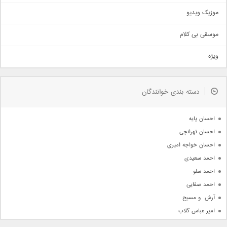
اذری
موزیک ویدیو
سنتی
اهنگ بندرعباسی
موسقی بی کلام
تیتراژ
ویژه
دمو
مذهبی
به زودی
دسته بندی خوانندگان
جدیدترین ها
آرشیو
احسان پایه
احسان تهرانچی
احسان خواجه امیری
احمد سعیدی
احمد سلو
احمد صفایی
آرش  و مسیح
امیر عباس گلاب
امیر عظیمی