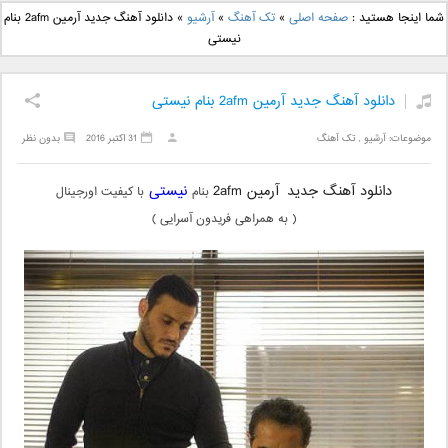
دانلود آهنگ جدید بهنام
دانلود آهنگ جدید علی
شما اینجا هستید :
صفحه اصلی
»
تک آهنگ
»
آرشیو
»
دانلود آهنگ جدید آرمین 2afm بنام
بانی بنام قرص قمر 2
یاسینی بنام دورترین نزدیک
نیستی
دانلود آهنگ جدید آرمین 2afm بنام نیستی
موضوعات:
آرشیو
,
تک آهنگ
31 اکتبر 2016
بدون نظر
دانلود آهنگ جدید
آرمین 2afm
نیستی
بنام
با کیفیت اورجینال
( به همراهی فریدون آسرایی )