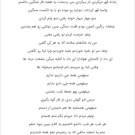
یادته قهر میکردی ناز میکردی من بدبخت یه هفته فاز غمگین داشتم
واسه قهر کردنات دوباره رو موده تو با یه تکست سنگین
منو چهار دیوار خونه رفتی منو ولم کردی
چشات رنگین کمون بودو قلبت سنگی ببین دوتایی رو هم چندین
چقد خرجت کردم تو رفتی مفتی
من یه عاشقتم سلامه که به هر کی گفتی
چقد سر تو بقیه خوردنم بقیه خوردنم چرا اینا رو نگفتی
ای داد از کامنتای هوادارا ای داد با کنایه میگن عشقت میاد ها
وقتی اینا رو میبینم دلم قرصامو میخواد ها
میفهمی همه چی دارمو ندارم
میفهمی همه چی دارو ندارم
میفهمی یهو نصفه شب بشینی
دیس لاو گوش بدی باز فاز گوه بگیری
میفهمی همسایه ها هم خستن از دستم
ولوم میدم داد میزنم بگم منم هستم
هر شب هر شب دائمو الخمرم یه کلام ببین نبود حقم
منم یه اسفند ماهی که بد رنجیدم جلو همه خندیدم