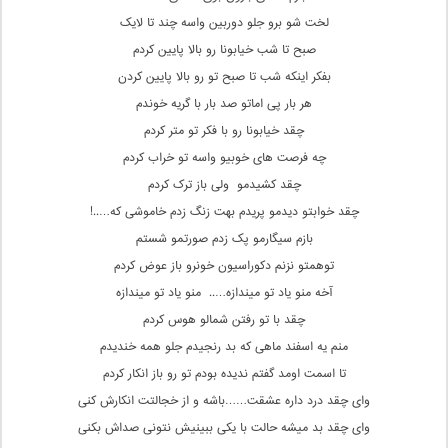
لخت شو برو جلو دوربین واسه چند تا لایک
صبح تا شب خیابونا رو بالا پایین کردم
بفکر اینکه شب تا صبح تو رو بالا پایین کردن
هر بار پی اماتو صد بار با گریه خوندم
چقد خیابونا رو با فکر تو متر کردم
چه فرصت های خوبیو واسه تو خراب کردم
چقد کشیدمو ولی باز ترک کردم
چقد خوابتو دیدمو پریدم بهت زنگ زدم خاموشی که…..!
بازم سیگارمو پک زدم صورتمو شستم
توهمتو نزنم دکوراسیون خونرو باز عوض کردم
آخه منو یاد تو میندازه….. منو یاد تو میندازه
چقد با تو رفتن شمالو هوس کردم
منم یه اسفند ماهی که بد رنجیدم جلو همه خندیدم
تا اسمت اومد گفتم ندیده بودم تو رو باز انکار کردم
وای چقد درد داره عشقت……باشه و از خجالتت انکارش کنی
وای چقد بد میشه حالت با یکی ببینیش نتونی صداش بکنی