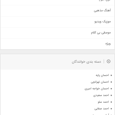
آهنگ عاشقانه
آهنگ مذهبی
حماسی
اذری
موزیک ویدیو
سنتی
اهنگ بندرعباسی
موسقی بی کلام
تیتراژ
ویژه
دمو
مذهبی
به زودی
دسته بندی خوانندگان
جدیدترین ها
آرشیو
احسان پایه
احسان تهرانچی
احسان خواجه امیری
احمد سعیدی
احمد سلو
احمد صفایی