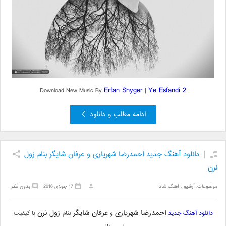
Erfan Shyger
Ye Esfandi 2
Download New Music By
|
ادامه مطلب و دانلود
دانلود آهنگ جدید احمدرضا شهریاری و عرفان شایگر بنام زول
نرن
موضوعات:
آرشیو
,
آهنگ شاد
17 جولای 2016
بدون نظر
احمدرضا شهریاری
عرفان شایگر
زول نرن
دانلود آهنگ جدید
و
بنام
با کیفیت