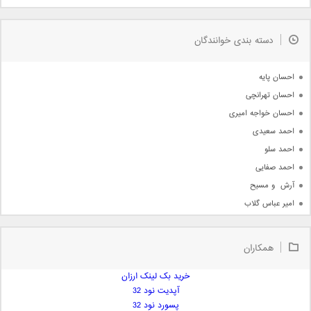
مذهبی
به زودی
دسته بندی خوانندگان
جدیدترین ها
آرشیو
احسان پایه
احسان تهرانچی
احسان خواجه امیری
احمد سعیدی
احمد سلو
احمد صفایی
آرش  و مسیح
امیر عباس گلاب
امیر عظیمی
امیر علی
همکاران
امیر فرجام
امیر مسعود
خرید بک لینک ارزان
آپدیت نود 32
امیر وکیلی
پسورد نود 32