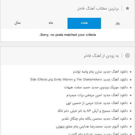
برترین مطالب آهنگ فاخر
روز
هفته
ماه
سال
Sorry, no posts matched your criteria.
به زودی از آهنگ فاخر
دانلود آهنگ جدید سارن بنام واسه تولدم
دانلود آهنگ جدید The Chainsmokers و Emily Warren بنام Side Effects
دانلود موزیک ویدوی جدید حمید صفت هیهات
دانلود آهنگ جدید امین مرعشی برات میمردم
دانلود آهنگ جدید خدایا مرسی از حسین تهی
دانلود آهنگ مسیح و آرش AP به نام خیلی دلم تنگه
دانلود آهنگ جدید محسن یگانه بنام چنگال تقدیر
دانلود آلبوم جدید محمدرضا هدایتی بنام عشق پنهونی
دانلود آهنگ جدید محمد علیزاده بنام گلودرد