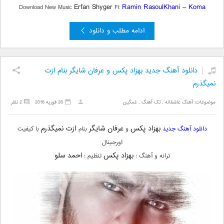
Erfan Shyger
Ramin RasoulKhani
–
Koma
Download New Music
Ft
ادامه مطلب و دانلود
دانلود آهنگ جدید بهزاد پکس و عرفان شایگر بنام ازت
نمیگذرم
موضوعات:
آهنگ عاشقانه
,
تک آهنگ
,
غمگین
26 فوریه 2016
2 نظر
بهزاد پکس
عرفان شایگر
ازت نمیگذرم
دانلود آهنگ جدید
و
بنام
با کیفیت
اورجینال
بهزاد پکس
احمد سلو
ترانه و آهنگ :
تنظیم :