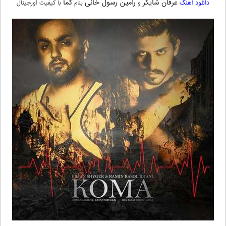
عرفان شایگر
رامین رسول خانی
کما
دانلود آهنگ
و
بنام
با کیفیت اورجینال