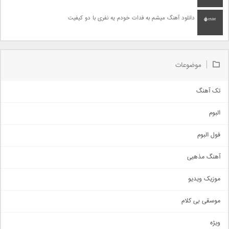
دانلود آهنگ میشم به فدات خودم یه نفری با دو کیفیت
موضوعات
تک آهنگ
آهنگ شاد
البوم
غمگین
اجتماعی
فول البوم
آهنگ عاشقانه
آهنگ مذهبی
حماسی
اذری
موزیک ویدیو
سنتی
اهنگ بندرعباسی
موسقی بی کلام
تیتراژ
ویژه
دمو