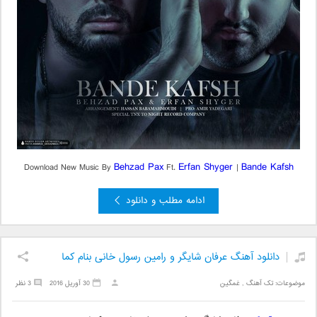
Behzad Pax
Erfan Shyger
Bande Kafsh
Download New Music By
Ft.
|
ادامه مطلب و دانلود
دانلود آهنگ عرفان شایگر و رامین رسول خانی بنام کما
موضوعات:
تک آهنگ
,
غمگین
30 آوریل 2016
3 نظر