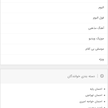
آهنگ شاد
البوم
غمگین
اجتماعی
فول البوم
آهنگ عاشقانه
آهنگ مذهبی
حماسی
اذری
موزیک ویدیو
سنتی
اهنگ بندرعباسی
موسقی بی کلام
تیتراژ
ویژه
دمو
مذهبی
به زودی
دسته بندی خوانندگان
جدیدترین ها
آرشیو
احسان پایه
احسان تهرانچی
احسان خواجه امیری
احمد سعیدی