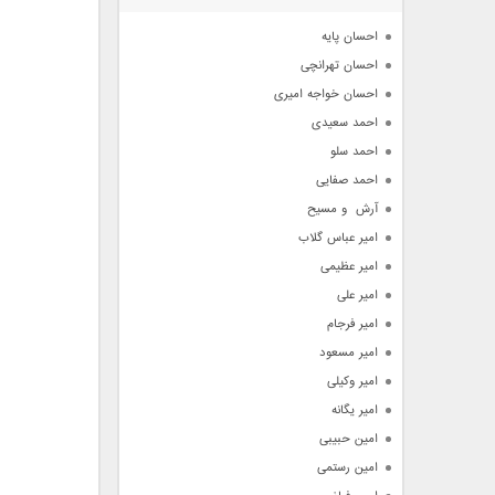
آرشیو
احسان پایه
احسان تهرانچی
احسان خواجه امیری
احمد سعیدی
احمد سلو
احمد صفایی
آرش  و مسیح
امیر عباس گلاب
امیر عظیمی
امیر علی
امیر فرجام
امیر مسعود
امیر وکیلی
امیر یگانه
امین حبیبی
امین رستمی