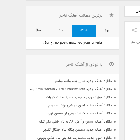
دید فرزاد
دانلود آهنگ جدید بهنام
دانلود آهنگ جدید علی
تی
 آتیش
بانی بنام قرص قمر 2
یاسینی بنام دورترین نزدیک
برترین مطالب آهنگ فاخر
روز
هفته
ماه
سال
ون نظر
Sorry, no posts matched your criteria.
به زودی از آهنگ فاخر
دانلود آهنگ جدید سارن بنام واسه تولدم
دانلود آهنگ جدید The Chainsmokers و Emily Warren بنام Side Effects
دانلود موزیک ویدوی جدید حمید صفت هیهات
دانلود آهنگ جدید امین مرعشی برات میمردم
دانلود آهنگ جدید خدایا مرسی از حسین تهی
دانلود آهنگ مسیح و آرش AP به نام خیلی دلم تنگه
دانلود آهنگ جدید محسن یگانه بنام چنگال تقدیر
دانلود آلبوم جدید محمدرضا هدایتی بنام عشق پنهونی