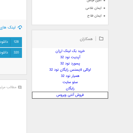
امین فیاض
ایمان غلامی
ایمان فلاح
بابک جهانبخش
لینک های 
بابک رادمنش
همکاران
بابک مافی
128
دانلود
باراد
خرید بک لینک ارزان
320
دانلود
بنیامین بهادری
آپدیت نود 32
بهراد شهریاری
پسورد نود 32
اوکلی لایسنس رایگان نود 32
بهنام صفوی
همیار نود 32
بهنام علمشاهی
سئو سایت
 پارسا صدیق
مطالب مرتب
رایگان
پارسا چیلیک
فروش آنتی ویروس
پازل بند
پویا
پویا سالکی
پویان
پیمان زارعی